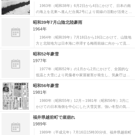
地震で、福井県敦賀
1963年（昭和38年）6月2日から4日にかけて、日本の南
の海上を北東へ進んだ台風2号により前線の活動が活発とな
り、各地で大雨となった。 このうち、富山県では小矢部
昭和39年7月山陰北陸豪雨
川が破堤し、2人が死亡、1,000棟以上が浸水した。また、
1964年
兵庫県では南部を中心に局地的に1時間に40mmを超える激
しい雨が降り、加古川
1964年（昭和39年）7月18日から19日にかけて、山陰地
方と北陸地方は日本海に停滞する梅雨前線に向かって流れ
込む湿った空気の影響で大気の状態が不安定となり、島根
昭和52年豪雪
県松江市と石川県金沢市で12時間雨量が200mmを超えるな
1977年
ど局地的に大雨となった。 特に島根県出雲市では山崩れ
や崖崩れが相次ぎ100人
1977年（昭和52年）の1月から2月にかけて、全国的な
低温と大雪により死傷者や家屋被害が発生し、気象庁は
「昭和52年豪雪」と命名した。 冬型の気圧配置が続き、
昭和56年豪雪
上空に寒気が流れ込んだことから、この期間の平均気温は
1981年
全国的に平年より2～3℃低かった。また、最深積雪は高田
（新潟県上越市）で254cm、青
1980年（昭和55年）12月～1981年（昭和56年）3月に
かけての日本海側を中心にした大雪災害。強い冬型の気圧
配置が続いたことによるが、特に北陸地方の平野部では、
福井県越前町で崖崩れ
最深積雪が上越市高田（新潟県）で2m51cm、敦賀市（福
1989年
井県）で1m96cm、富山市（富山県）で1m60cm、金沢市
（石川県）で1m
1989年（平成元年）7月16日15時30分頃、福井県越前町