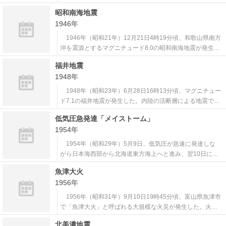
は同年2月26日（1858年4月9日）に発生したマグニチュー
昭和南海地震
ド7級と言われる飛越地震である。跡津川断層の活動による
1946年
とされるこの地震で、常願寺川の上流にある立山カルデラ
は鳶山崩れ（大鳶崩れ
1946年（昭和21年）12月21日4時19分頃、和歌山県南方
沖を震源とするマグニチュード8.0の昭和南海地震が発生
し、東海・北陸地方から九州地方にかけての広い範囲で震
福井地震
度5の揺れを観測した。 津波が東海地方から九州地方にか
1948年
けての沿岸に来襲し、三重県、徳島県、高知県では高さ4～
6mに達したところもあ
1948年（昭和23年）6月28日16時13分頃、マグニチュー
ド7.1の福井地震が発生した。内陸の活断層による地震であ
り、特に福井平野の被害が甚大で、家屋全壊率100％の集
低気圧急発達「メイストーム」
落が相次いだほか、福井市内は大火により焦土と化した。
1954年
死者は3,769人、負傷者は20,000人以上、被災家屋は50,
000棟
1954年（昭和29年）5月9日、低気圧が急速に発達しな
がら日本海西部から北海道東方海上へと進み、翌10日にか
けて広い範囲で大荒れの天気になった。暴風や高波により
魚津大火
漁船の沈没や消息不明などの海難事故が多発し、死者・行
1956年
方不明者は約400人に達した。 この荒天が「メイストー
ム」（5月の嵐）の語源となった
1956年（昭和31年）9月10日19時45分頃、富山県魚津市
で「魚津大火」と呼ばれる大規模な火災が発生した。火元
は、富山地方鉄道の電鉄魚津駅西側にある住宅や商店など
北美濃地震