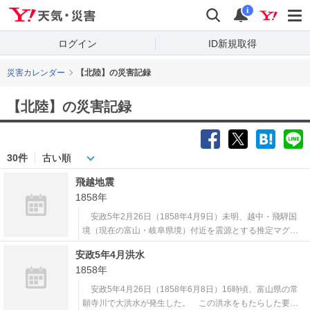
Yahoo!天気・災害
検索
通知
i
ログイン
ID新規取得
災害カレンダー
【北陸】の災害記録
【北陸】
の災害記録
30件
飛越地震
1858年
安政5年2月26日（1858年4月9日）未明、越中・飛騨国
境（現在の富山・岐阜県境）付近を震源とする推定マグニ
チュード7台の飛越地震が発生した。跡津川断層の活動によ
安政5年4月洪水
る典型的な内陸直下型地震であり、古文書の記録から2つの
1858年
地震が相次いで発生したとされている。 地震による死者
は426人、負傷者は646人
安政5年4月26日（1858年6月8日）16時頃、富山県の常
願寺川で大洪水が発生した。 この洪水をもたらした要因