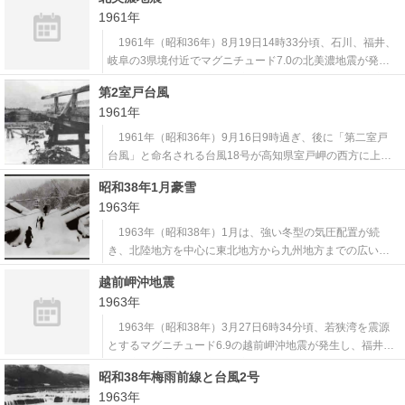
が密集する地域の一角にあった納屋であり、折しも台風12
1961年
号が日本海を通過している中、フェーン現象による強風に
あおられ火勢が拡大し、市街
1961年（昭和36年）8月19日14時33分頃、石川、福井、
岐阜の3県境付近でマグニチュード7.0の北美濃地震が発生
し、福井市や名古屋市で震度4を観測したほか、関東地方か
第2室戸台風
ら中国地方にかけて揺れを感じた。 震源が山間部であっ
1961年
たことと活発な余震活動が続いたことから、地震の揺れに
伴う山崩れや地すべり等
1961年（昭和36年）9月16日9時過ぎ、後に「第二室戸
台風」と命名される台風18号が高知県室戸岬の西方に上陸
した。上陸時の中心気圧925hPaは、記録の残る1951年
昭和38年1月豪雪
（昭和26年）以降に日本列島に上陸した台風の中で最も低
1963年
い記録となっている。 上陸後の台風は、四国東部から瀬
戸内海を通り、同日13
1963年（昭和38年）1月は、強い冬型の気圧配置が続
き、北陸地方を中心に東北地方から九州地方までの広い範
囲で大雪となった。特に平野部では記録的な大雪となり、
越前岬沖地震
最深積雪は福井市で213cm、富山市で186cm、金沢市で18
1963年
1cmを観測した。また、九州でも大分県日田市で39cm、鹿
児島県阿久根市で38
1963年（昭和38年）3月27日6時34分頃、若狭湾を震源
とするマグニチュード6.9の越前岬沖地震が発生し、福井県
敦賀市と兵庫県豊岡市で震度5を観測したほか、関東甲信地
昭和38年梅雨前線と台風2号
方から九州北部地方までの広い範囲で揺れを感じた。最大
1963年
の余震は同日15時49分頃に発生したマグニチュード5.2の