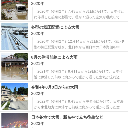
2020年
富山市75cmを観測、所によって1981年（昭和56年）2月の
「五六豪雪」以
2020年（令和2年）7月3日から31日にかけて、日本付近
に停滞した前線の影響で、暖かく湿った空気が継続して流
れ込み、西日本から東日本、東北地方の各地で大雨となっ
冬型の気圧配置による大雪
た。特に、熊本県では球磨川の氾濫や土砂崩れが多発し、6
2020年
5人が死亡、2人が行方不明となり、死者は全国で84人に上
った。全半壊6,125棟を
2020年（令和2年）12月14日から21日にかけて、強い冬
型の気圧配置が続き、北日本から西日本の日本海側を中心
に大雪となった。期間中の降雪量は群馬県みなかみ町藤原
8月の停滞前線による大雨
で291cmとなり、藤原では48時間と72時間の降雪量が歴代
2021年
全国1位を更新する記録的な値となった。大雪の影響で、新
潟や群馬の関越自動車
2021年（令和3年）8月11日から19日にかけて、日本付
近に停滞した前線に向かって暖かく湿った空気が流れ込ん
で前線の活動が活発になり、西日本から東日本の広い範囲
令和4年8月3日からの大雨
で大雨となった。8月としては異例の長雨となり、期間中の
2022年
総降水量は多いところで1,200ミリを超え、全国68地点で7
2時間雨量が観測史上1
2022年（令和4年）8月3日から中旬頃にかけて、日本海
から東北地方に停滞する前線に向かって暖かく湿った空気
が流れ込み、東北地方の日本海側と北陸地方を中心に断続
日本各地で大雪、新名神で立ち往生など
的に猛烈な雨が降った。東北地方と北陸地方では初めて
2023年
「線状降水帯」が発生し、山形県と新潟県に一時「大雨特