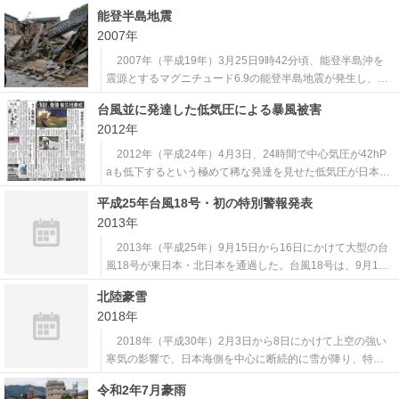
棟を上回る甚大な被害をもたらし、平成期では最悪の台風
能登半島地震
災害の1つとなった。 この年は、上陸した台風が10個と
2007年
観測史上最多であったが、この台風はその最後となる10個
目として12時頃に
2007年（平成19年）3月25日9時42分頃、能登半島沖を
震源とするマグニチュード6.9の能登半島地震が発生し、石
川県輪島市、七尾市、穴水町で震度6強を観測した。石川県
台風並に発達した低気圧による暴風被害
での震度6弱以上は観測史上初となった。 震源に近い輪島
2012年
市門前町などを中心に家屋に大きな被害があり、1人が死
亡、356人が負傷し、
2012年（平成24年）4月3日、24時間で中心気圧が42hP
aも低下するという極めて稀な発達を見せた低気圧が日本列
島を通過した。この低気圧の通過に伴う暴風で、全国で4人
平成25年台風18号・初の特別警報発表
が死亡、約500人が負傷したほか、広範囲で停電が発生
2013年
し、交通機関も大幅に乱れた。 この暴風では、気象庁か
ら事前に外出を控えるよう
2013年（平成25年）9月15日から16日にかけて大型の台
風18号が東日本・北日本を通過した。台風18号は、9月16
日8時前に暴風域を伴って愛知県豊橋市付近に上陸し、速度
北陸豪雪
を上げて東海、関東甲信、東北地方を北東に進み、同日21
2018年
時に北海道の東で温帯低気圧に変わった。 台風の接近・
通過に伴い台風周辺の
2018年（平成30年）2月3日から8日にかけて上空の強い
寒気の影響で、日本海側を中心に断続的に雪が降り、特に
北陸地方には日本海から発達した雪雲がかかり続け平野部
令和2年7月豪雨
でも大雪となり、最深積雪は福井市147cm、金沢市87cm、