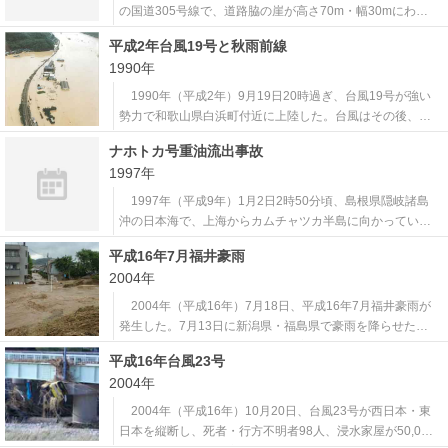
の国道305号線で、道路脇の崖が高さ70m・幅30mにわた
って崩落した。崩壊した岩石は落石防止用の覆道を突き破
平成2年台風19号と秋雨前線
り、走行中のマイクロバスが巻き込まれた。マイクロバス
1990年
には石川県の温泉から滋賀県に戻る予定だった乗客と運転
手の合わせて15人が乗っ
1990年（平成2年）9月19日20時過ぎ、台風19号が強い
勢力で和歌山県白浜町付近に上陸した。台風はその後、東
海・北陸・東北地方を進み、三陸沖で温帯低気圧に変わっ
ナホトカ号重油流出事故
た。 台風の接近前から本州付近に停滞していた前線の影
1997年
響で大雨となり、9月11日から20日までの10日間の降水量
は四国や紀伊半島で1,0
1997年（平成9年）1月2日2時50分頃、島根県隠岐諸島
沖の日本海で、上海からカムチャツカ半島に向かっていた
ロシア船籍のタンカー「ナホトカ号」が大しけの中で船体
平成16年7月福井豪雨
が破断、分断された船体のうち船首部分が福井県三国町付
2004年
近に座礁した。 当時は日本海で低気圧が急速に発達した
後、冬型の気圧配置が強まっており
2004年（平成16年）7月18日、平成16年7月福井豪雨が
発生した。7月13日に新潟県・福島県で豪雨を降らせた梅
雨前線が福井県で再び活発化し、美山町（現在の福井市）
平成16年台風23号
では半日足らずで300mm近い記録的な雨量を観測した。
2004年
足羽川などが氾濫した福井市内では浸水被害により都市機
能が麻痺状態となったほか
2004年（平成16年）10月20日、台風23号が西日本・東
日本を縦断し、死者・行方不明者98人、浸水家屋が50,000