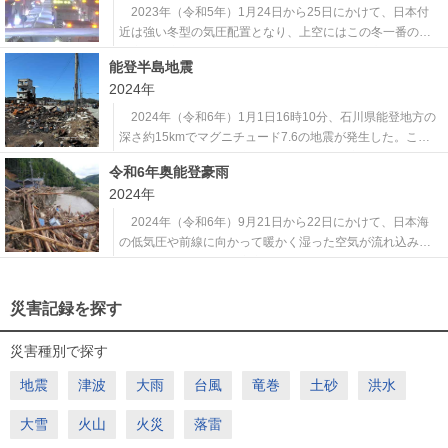
別警報」が発表された。 この大雨の影
2023年（令和5年）1月24日から25日にかけて、日本付
近は強い冬型の気圧配置となり、上空にはこの冬一番の強
い寒気が流れ込んだ。このため、日本海側を中心に大雪や
能登半島地震
暴風雪となったほか、普段は雪の少ない西日本の太平洋側
2024年
の平野部でも大雪となったところがあり、各地のライフラ
インや交通に影響が生じた。 この
2024年（令和6年）1月1日16時10分、石川県能登地方の
深さ約15kmでマグニチュード7.6の地震が発生した。この
地震により、同県輪島市や志賀町で最大震度7を観測したほ
令和6年奥能登豪雨
か、能登地方の広い範囲で震度6強や6弱の揺れを観測し
2024年
た。この地震の発生メカニズムは北西－南東方向に圧力軸
を持つ逆断層型で、地殻
2024年（令和6年）9月21日から22日にかけて、日本海
の低気圧や前線に向かって暖かく湿った空気が流れ込み、
大気の状態が非常に不安定となった。この影響で、石川県
能登地方では線状降水帯が発生し、猛烈な雨が降って土砂
崩れや河川の氾濫が相次ぎ、大きな人的・物的被害が生じ
災害記録を探す
た。雨は特に21日昼前に猛烈な降
災害種別で探す
地震
津波
大雨
台風
竜巻
土砂
洪水
大雪
火山
火災
落雷