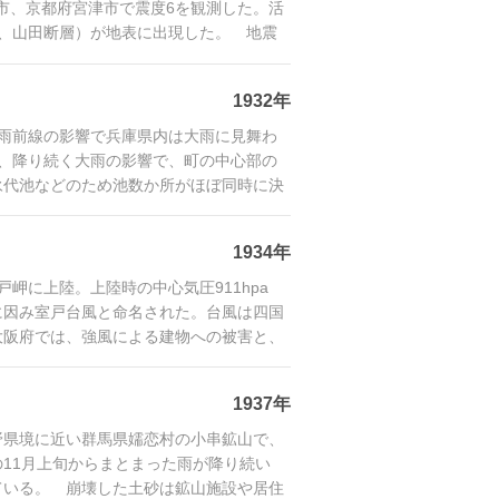
岡市、京都府宮津市で震度6を観測した。活
、山田断層）が地表に出現した。 地震
1932年
梅雨前線の影響で兵庫県内は大雨に見舞わ
、降り続く大雨の影響で、町の中心部の
永代池などのため池数か所がほぼ同時に決
流れ
1934年
戸岬に上陸。上陸時の中心気圧911hpa
に因み室戸台風と命名された。台風は四国
大阪府では、強風による建物への被害と、
1937年
、長野県境に近い群馬県嬬恋村の小串鉱山で、
11月上旬からまとまった雨が降り続い
ている。 崩壊した土砂は鉱山施設や居住