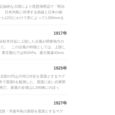
て、記録的な大雨により琵琶湖周辺で「明治
。 日本列島に停滞する前線と日本の南
12日にかけて所によって1,000mmを
1917年
県浜松市付近に上陸した台風が関東地方の
した。 この台風の特徴としては、上陸し
東京都心では952hPa、最大風速43m/s
1925年
庫県北部の円山川河口付近を震源とするマグ
岡市で震度6を観測した。震源に近い兵庫県
死亡、家屋の全壊は1,295棟にのぼっ
1927年
都府北部・丹後半島の基部を震源とするマグ