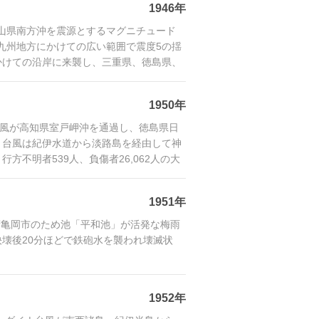
1946年
和歌山県南方沖を震源とするマグニチュード
ら九州地方にかけての広い範囲で震度5の揺
かけての沿岸に来襲し、三重県、徳島県、
1950年
ン台風が高知県室戸岬沖を通過し、徳島県日
、台風は紀伊水道から淡路島を経由して神
不明者539人、負傷者26,062人の大
1951年
都府亀岡市のため池「平和池」が活発な梅雨
壊後20分ほどで鉄砲水を襲われ壊滅状
1952年