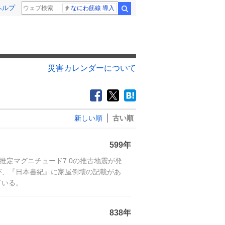
ヘルプ
なにわ筋線 導入
検索
災害カレンダーについて
新しい順
古い順
599年
、推定マグニチュード7.0の推古地震が発
が、『日本書紀』に家屋倒壊の記載があ
ている。
838年