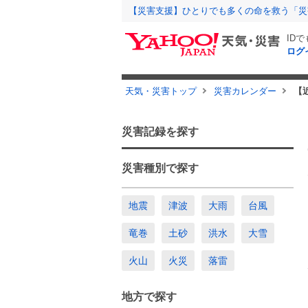
【災害支援】ひとりでも多くの命を救う「災
ID
ログ
天気・災害トップ
災害カレンダー
【
災害記録を探す
災害種別で探す
地震
津波
大雨
台風
竜巻
土砂
洪水
大雪
火山
火災
落雷
地方で探す