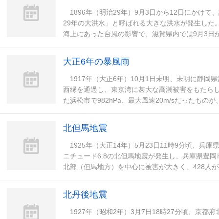
1896年（明治29年）9月3日から12日にかけ
29年の大洪水」と呼ばれる大きな洪水が発生した
海上にあった台風の影響で、滋賀県内では9月3日から
超える降水量を観測し、特に7日には彦根
大正6年の暴風雨
1917年（大正6年）10月1日未明、未明に静岡
西縁を通過し、東京湾に甚大な高潮被害をもたら
た浜松市で982hPa、最大風速20m/sだったものが、
を記録するなど上陸後に台風が発
北但馬地震
1925年（大正14年）5月23日11時9分頃、兵
ニチュード6.8の北但馬地震が発生し、兵庫県豊
北部（但馬地方）を中心に被害が大きく、428人が
た。 また、地震の発生が昼食時に重な
北丹後地震
1927年（昭和2年）3月7日18時27分頃、京