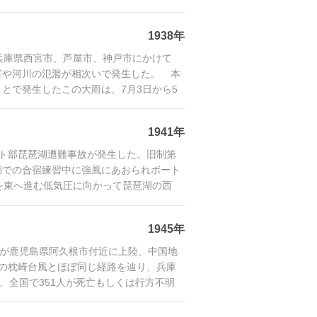
1938年
、兵庫県西宮市、芦屋市、神戸市にかけて
害や河川の氾濫が相次いで発生した。 本
とで発生したこの大雨は、7月3日から5
1941年
ート部琵琶湖遭難事故が発生した。旧制第
湖での合宿練習中に強風にあおられボート
を東へ進む低気圧に向かって琵琶湖の西
おり
1945年
台風が鹿児島県阿久根市付近に上陸、中国地
の枕崎台風とほぼ同じ経路を辿り、兵庫
、全国で351人が死亡もしくは行方不明