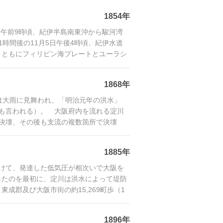
1854年
日）午前9時頃、紀伊半島南東沖から駿河湾
時間後の11月5日午後4時頃、紀伊水道
。ともにフィリピン海プレートとユーラシ
1868年
方は大雨に見舞われ、「明治元年の洪水」
も言われる）。 大阪府内を流れる淀川
て決壊、その後も支流の複数箇所で決壊
最も
1885年
かけて、発達した低気圧が相次いで大阪を
したのを最初に、淀川は洪水によって堤防
成郡及び大阪市街の約15,269町歩（1
1896年