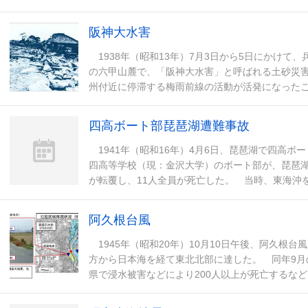
地区を襲い、社宅や小学校の分教場などが埋没
阪神大水害
1938年（昭和13年）7月3日から5日にかけて
の六甲山麓で、「阪神大水害」と呼ばれる土砂災
州付近に停滞する梅雨前線の活動が活発になったこ
日までの3日間に集中し、総雨量は神戸市中央区で
四高ボート部琵琶湖遭難事故
1941年（昭和16年）4月6日、琵琶湖で四高ボ
四高等学校（現：金沢大学）のボート部が、琵琶
が転覆し、11人全員が死亡した。 当時、東海沖
側に連なる比良山地から湖上に強風が吹き下りて
阿久根台風
1945年（昭和20年）10月10日午後、阿久根
方から日本海を経て東北北部に達した。 同年9月
県で浸水被害などにより200人以上が死亡するなど
となった。