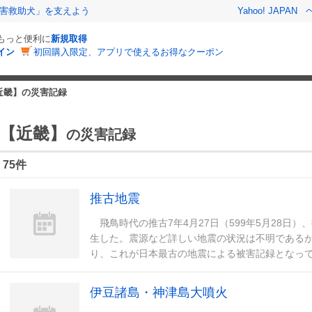
害救助犬」を支えよう
Yahoo! JAPAN
でもっと便利に
新規取得
イン
初回購入限定、アプリで使えるお得なクーポン
近畿】の災害記録
【近畿】
の災害記録
75件
推古地震
飛鳥時代の推古7年4月27日（599年5月28日）
生した。震源など詳しい地震の状況は不明である
り、これが日本最古の地震による被害記録となっ
伊豆諸島・神津島大噴火