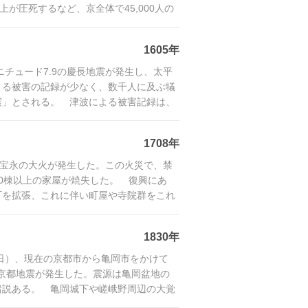
が圧死するなど、京全体で45,000人の
1605年
グニチュード7.9の慶長地震が発生し、太平
よる被害の記録が少なく、数千人に及ぶ犠
震」とされる。 津波による被害記録は、
1708年
都で宝永の大火が発生した。この火災で、禁
00棟以上の家屋が焼失した。 復興にあ
町を拡張、これに伴い町屋や寺院群をこれ
1830年
19日）、現在の京都市から亀岡市をかけて
政京都地震が発生した。震源は亀岡盆地の
諸説ある。 亀岡城下や嵯峨野周辺の大覚