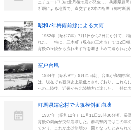
ニチュード7.3の北丹後地震が発生し、兵庫県豊
断層による地震で、直交する2本の断層（郷村断層
の揺れによる家屋倒壊などに加えて、地震の発
昭和7年梅雨前線による大雨
1932年（昭和7年）7月1日から2日にかけて、
れた。 特に、三木町（現在の三木市）では2日朝
背後の丘陵から流れ出す谷を堰き止めて造られた
壊し、濁流が下流の集落を襲ったほか、中心部を
室戸台風
1934年（昭和9年）9月21日朝、台風が高知県室
は、現在でも観測史上最低とされており、これら
への上陸後、近畿から北陸地方に達した。 特に
大雨や高潮による浸水が同時に発生し、台風の通
群馬県嬬恋村で大規模斜面崩壊
1937年（昭和12年）11月11日15時30分頃
背後の斜面が突然崩壊した。群馬県内ではこの年の
ており、これが土砂崩壊の一因となったとみられ