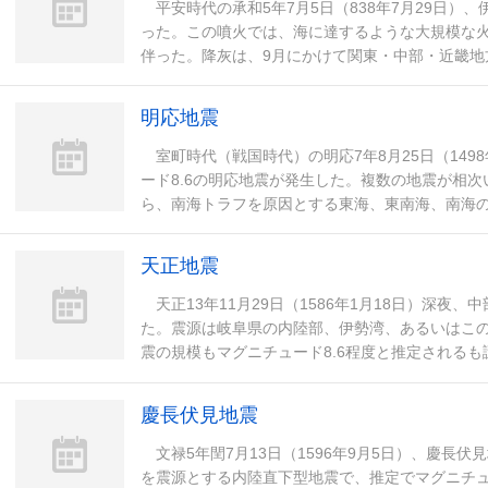
平安時代の承和5年7月5日（838年7月29日）
った。この噴火では、海に達するような大規模な
伴った。降灰は、9月にかけて関東・中部・近畿地
でも降灰や東の方角からの爆発音の記録などが残
明応地震
室町時代（戦国時代）の明応7年8月25日（1498
ード8.6の明応地震が発生した。複数の地震が相
ら、南海トラフを原因とする東海、東南海、南海の
震とされている。 揺れの記録は会津から京
天正地震
天正13年11月29日（1586年1月18日）深夜
た。震源は岐阜県の内陸部、伊勢湾、あるいはこの
震の規模もマグニチュード8.6程度と推定される
陸部で発生したとすれば、1891年（明治24
慶長伏見地震
文禄5年閏7月13日（1596年9月5日）、慶長
を震源とする内陸直下型地震で、推定でマグニチュ