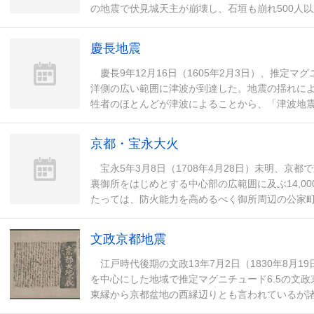
の地震で伏見城天主が崩壊し、石垣も崩れ500人以上
死者が出たとも伝えられ、多数の被害が
慶長地震
慶長9年12月16日（1605年2月3日）、推定マ
洋側の広い範囲に津波が到達した。地震の揺れに
牲者のほとんどが津波によることから、「津波地
千葉県犬吠埼から鹿児島県大隅半島にかけての
京都・宝永大火
宝永5年3月8日（1708年4月28日）未明、京
裏御所をはじめとする中心部の広範囲に及ぶ14,0
たっては、防火能力を高めるべく御所周辺の公家
まで農地が広がっていた鴨川の東岸に移転させ
文政京都地震
江戸時代後期の文政13年7月2日（1830年8月
を中心にした地域で推定マグニチュード6.5の文
東縁から京都盆地の西縁辺りとも言われているが
寺や仁和寺で建物の倒壊などの記録があるが、特