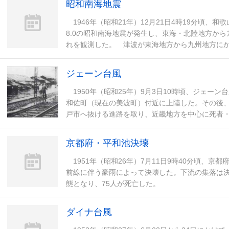
昭和南海地震
1946年（昭和21年）12月21日4時19分頃、
8.0の昭和南海地震が発生し、東海・北陸地方か
れを観測した。 津波が東海地方から九州地方に
高知県では高さ4～6mに達したところもあ
ジェーン台風
1950年（昭和25年）9月3日10時頃、ジェー
和佐町（現在の美波町）付近に上陸した。その後
戸市へ抜ける進路を取り、近畿地方を中心に死者・行方
きな被害をもたらした。 強風によって高
京都府・平和池決壊
1951年（昭和26年）7月11日9時40分頃、京
前線に伴う豪雨によって決壊した。下流の集落は決
態となり、75人が死亡した。
ダイナ台風