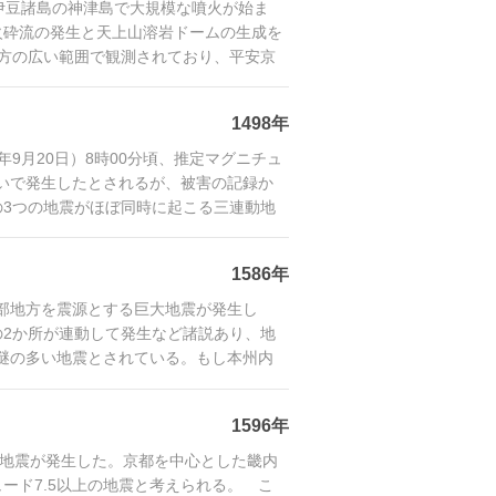
、伊豆諸島の神津島で大規模な噴火が始ま
火砕流の発生と天上山溶岩ドームの生成を
方の広い範囲で観測されており、平安京
って
1498年
年9月20日）8時00分頃、推定マグニチュ
次いで発生したとされるが、被害の記録か
3つの地震がほぼ同時に起こる三連動地
1586年
、中部地方を震源とする巨大地震が発生し
2か所が連動して発生など諸説あり、地
も謎の多い地震とされている。もし本州内
1596年
伏見地震が発生した。京都を中心とした畿内
ード7.5以上の地震と考えられる。 こ