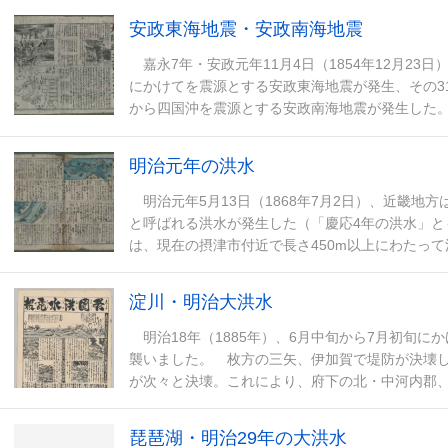
安政東海地震・安政南海地震
嘉永7年・安政元年11月4日（1854年12月23
にかけてを震源とする安政東海地震が発生、その31
から四国沖を震源とする安政南海地震が発生した
アプレートの境界で発生したマグニチュード
明治元年の洪水
明治元年5月13日（1868年7月2日）、近畿地
と呼ばれる洪水が発生した（「慶応4年の洪水」と
は、現在の摂津市付近で長さ450m以上にわたっ
し、淀川右岸一帯が広く浸水した。浸水の深さは
淀川・明治大洪水
明治18年（1885年）、6月中旬から7月初旬に
襲いました。 枚方の三矢、伊加賀で堤防が決壊
が次々と決壊。これにより、府下の北・中河内郡、東
5,142ha）、当時の大阪府全体の世帯数
琵琶湖・明治29年の大洪水