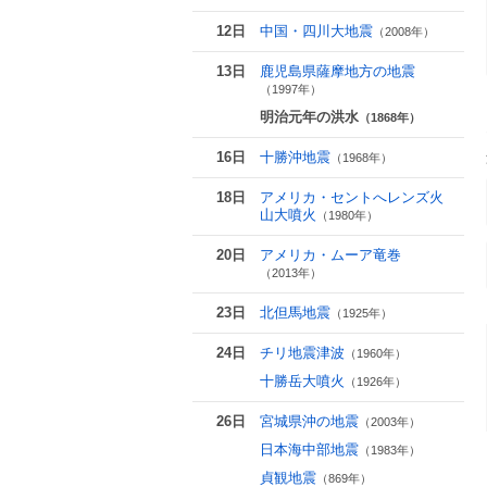
12日
中国・四川大地震
（2008年）
13日
鹿児島県薩摩地方の地震
（1997年）
明治元年の洪水
（1868年）
16日
十勝沖地震
（1968年）
18日
アメリカ・セントへレンズ火
山大噴火
（1980年）
20日
アメリカ・ムーア竜巻
（2013年）
23日
北但馬地震
（1925年）
24日
チリ地震津波
（1960年）
十勝岳大噴火
（1926年）
26日
宮城県沖の地震
（2003年）
日本海中部地震
（1983年）
貞観地震
（869年）