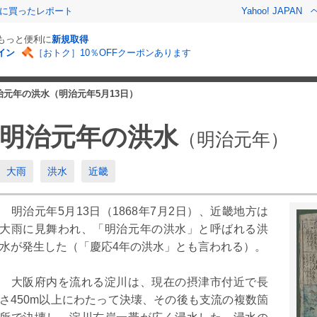
際に買ったレポート
Yahoo! JAPAN
でもっと便利に
新規取得
イン
［おトク］10％OFFクーポンあります
治元年の洪水（明治元年5月13日）
明治元年の洪水
（明治元年）
大雨
洪水
近畿
明治元年5月13日（1868年7月2日）、近畿地方は
6
7
月
月
大雨に見舞われ、「明治元年の洪水」と呼ばれる洪
水が発生した（「慶応4年の洪水」とも言われる）。
1
2
3
4
5
6
1
2
3
大阪府内を流れる淀川は、現在の摂津市付近で長
7
8
9
10
11
12
13
5
6
7
8
9
10
さ450m以上にわたって決壊、その後も支流の複数箇
4
15
16
17
18
19
20
12
13
14
15
16
17