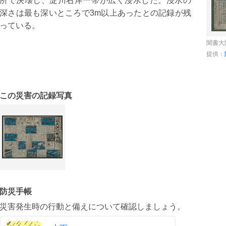
所で決壊し、淀川右岸一帯が広く浸水した。浸水の
1
22
23
24
25
26
27
19
20
21
22
23
24
深さは最も深いところで3m以上あったとの記録が残
っている。
8
29
30
26
27
28
29
30
31
聞書大
提供：
この災害の記録写真
防災手帳
災害発生時の行動と備えについて確認しましょう。