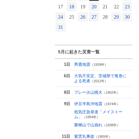
21
22
23
24
25
17
18
19
20
21
22
23
2
28
29
30
24
25
26
27
28
29
30
2
31
5月に起きた災害一覧
1日
男鹿地震
（1939年）
6日
大気不安定、茨城県で竜巻に
よる死者
（2012年）
8日
プレー火山噴火
（1902年）
9日
伊豆半島沖地震
（1974年）
低気圧急発達「メイストー
ム」
（1954年）
磐梯山で山崩れ
（1938年）
11日
紫雲丸事故
（1955年）