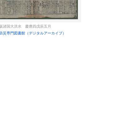
25
16
17
18
19
20
21
22
20
21
22
23
2
23
24
25
26
27
28
29
27
28
29
30
阪諸国大洪水 慶應四戊辰五月
30
31
防災専門図書館（デジタルアーカイブ）