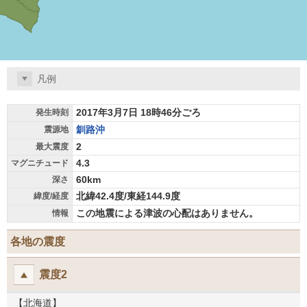
凡例
2017年3月7日 18時46分ごろ
発生時刻
釧路沖
震源地
2
最大震度
4.3
マグニチュード
60km
深さ
北緯42.4度/東経144.9度
緯度/経度
この地震による津波の心配はありません。
情報
各地の震度
震度2
【北海道】