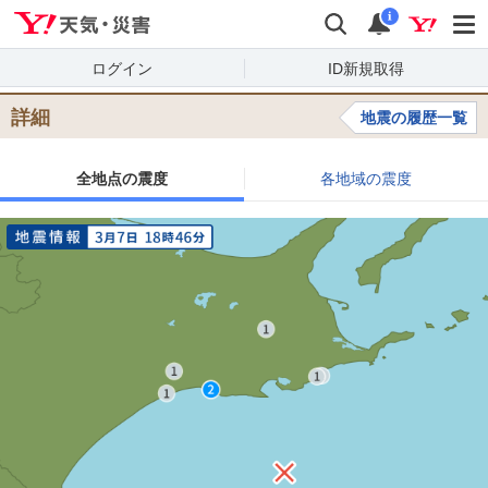
Yahoo!天気・災害
検索
通知
i
ログイン
ID新規取得
詳細
地震の履歴一覧
全地点の震度
各地域の震度