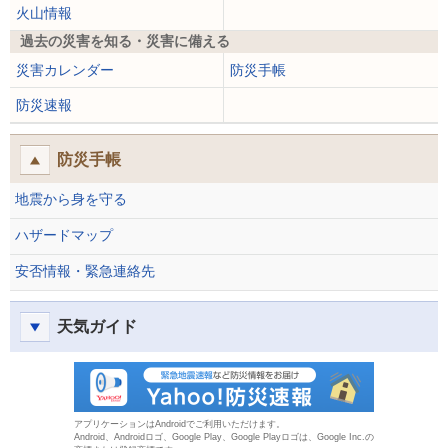
火山情報
過去の災害を知る・災害に備える
災害カレンダー
防災手帳
防災速報
防災手帳
地震から身を守る
ハザードマップ
安否情報・緊急連絡先
天気ガイド
防災速報
アプリケーションはAndroidでご利用いただけます。
Android、Androidロゴ、Google Play、Google Playロゴは、Google Inc.の