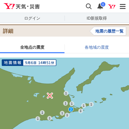
Yahoo!天気・災害
検索
通知
i
ログイン
ID新規取得
詳細
地震の履歴一覧
全地点の震度
各地域の震度