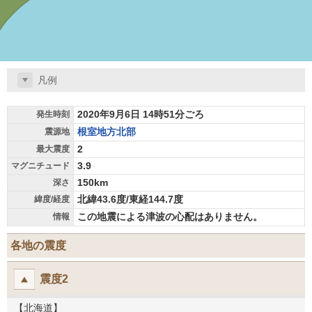
凡例
2020年9月6日 14時51分ごろ
発生時刻
根室地方北部
震源地
2
最大震度
3.9
マグニチュード
150km
深さ
北緯43.6度/東経144.7度
緯度/経度
この地震による津波の心配はありません。
情報
各地の震度
震度2
【北海道】