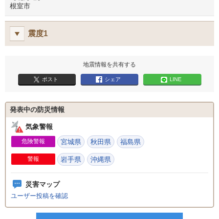
根室市
震度1
地震情報を共有する
ポスト
シェア
LINE
発表中の防災情報
気象警報
危険警報
宮城県
秋田県
福島県
警報
岩手県
沖縄県
災害マップ
ユーザー投稿を確認