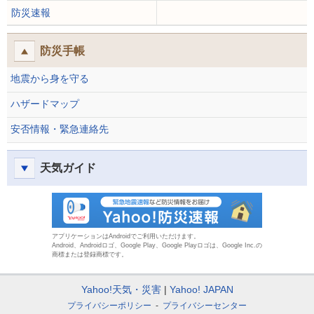
防災速報
防災手帳
地震から身を守る
ハザードマップ
安否情報・緊急連絡先
天気ガイド
防災速報
アプリケーションはAndroidでご利用いただけます。
Android、Androidロゴ、Google Play、Google Playロゴは、Google Inc.の
商標または登録商標です。
Yahoo!天気・災害
Yahoo! JAPAN
プライバシーポリシー
プライバシーセンター