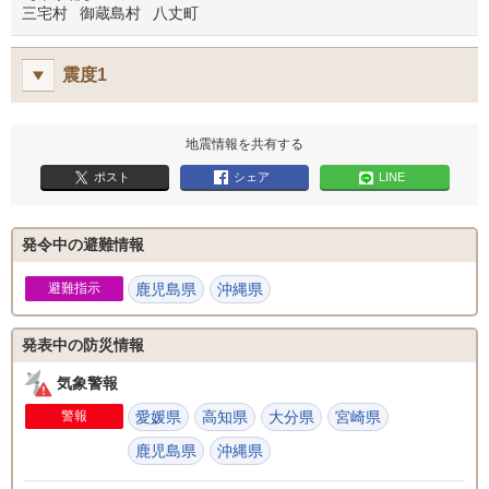
三宅村
御蔵島村
八丈町
震度1
地震情報を共有する
ポスト
シェア
LINE
発令中の避難情報
避難指示
鹿児島県
沖縄県
発表中の防災情報
気象警報
警報
愛媛県
高知県
大分県
宮崎県
鹿児島県
沖縄県