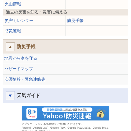
火山情報
過去の災害を知る・災害に備える
災害カレンダー
防災手帳
防災速報
防災手帳
地震から身を守る
ハザードマップ
安否情報・緊急連絡先
天気ガイド
防災速報
アプリケーションはAndroidでご利用いただけます。
Android、Androidロゴ、Google Play、Google Playロゴは、Google Inc.の