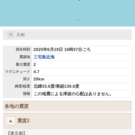
凡例
2025年6月19日 16時37分ごろ
発生時刻
三宅島近海
震源地
2
最大震度
4.7
マグニチュード
20km
深さ
北緯33.6度/東経139.6度
緯度/経度
この地震による津波の心配はありません。
情報
各地の震度
震度2
【東京都】