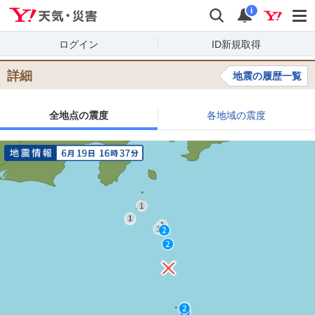
Yahoo!天気・災害
検索
通知
i
ログイン
ID新規取得
詳細
地震の履歴一覧
全地点の震度
各地域の震度