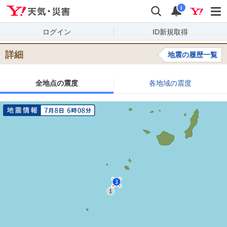
Yahoo!天気・災害
検索
通知
i
ログイン
ID新規取得
詳細
地震の履歴一覧
全地点の震度
各地域の震度