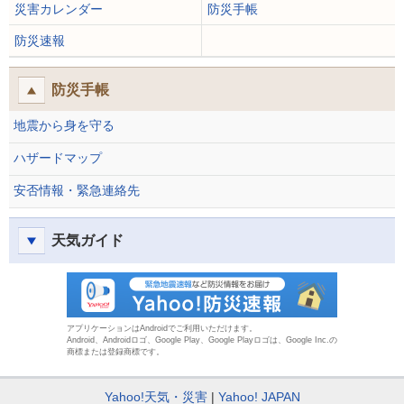
災害カレンダー
防災手帳
防災速報
防災手帳
地震から身を守る
ハザードマップ
安否情報・緊急連絡先
天気ガイド
防災速報
アプリケーションはAndroidでご利用いただけます。
Android、Androidロゴ、Google Play、Google Playロゴは、Google Inc.の
商標または登録商標です。
Yahoo!天気・災害
Yahoo! JAPAN