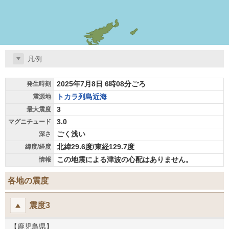
凡例
2025年7月8日 6時08分ごろ
発生時刻
トカラ列島近海
震源地
3
最大震度
3.0
マグニチュード
ごく浅い
深さ
北緯29.6度/東経129.7度
緯度/経度
この地震による津波の心配はありません。
情報
各地の震度
震度3
【鹿児島県】