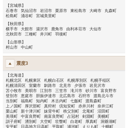
【宮城県】
石巻市
気仙沼市
岩沼市
栗原市
東松島市
大崎市
丸森町
松島町
涌谷町
宮城美里町
【秋田県】
横手市
大館市
湯沢市
鹿角市
由利本荘市
大仙市
北秋田市
三種町
井川町
羽後町
【山形県】
村山市
中山町
震度3
【北海道】
札幌北区
札幌東区
札幌白石区
札幌厚別区
札幌手稲区
札幌清田区
室蘭市
釧路市
北見市
夕張市
岩見沢市
苫小牧市
美唄市
江別市
三笠市
滝川市
砂川市
富良野市
登別市
恵庭市
胆振伊達市
北広島市
石狩市
渡島北斗市
当別町
福島町
知内町
木古内町
七飯町
渡島森町
上ノ国町
厚沢部町
真狩村
倶知安町
赤井川村
奈井江町
栗山町
新十津川町
妹背牛町
秩父別町
北竜町
沼田町
美瑛町
中富良野町
南富良野町
占冠村
剣淵町
美幌町
訓子府町
湧別町
大空町
壮瞥町
白老町
厚真町
洞爺湖町
安平町
日高地方日高町
平取町
浦河町
えりも町
士幌町