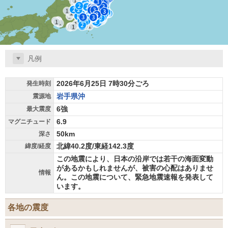
凡例
2026年6月25日 7時30分ごろ
発生時刻
岩手県沖
震源地
6強
最大震度
6.9
マグニチュード
50km
深さ
北緯40.2度/東経142.3度
緯度/経度
この地震により、日本の沿岸では若干の海面変動
があるかもしれませんが、被害の心配はありませ
情報
ん。この地震について、緊急地震速報を発表して
います。
各地の震度