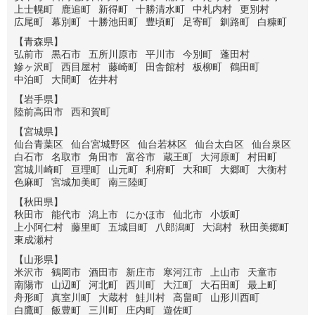
上士幌町
鹿追町
新得町
十勝清水町
中札内村
更別村
広尾町
幕別町
十勝池田町
豊頃町
足寄町
釧路町
白糠町
【青森県】
弘前市
黒石市
五所川原市
平川市
今別町
蓬田村
鰺ヶ沢町
西目屋村
藤崎町
田舎館村
板柳町
鶴田町
中泊町
大間町
佐井村
【岩手県】
陸前高田市
西和賀町
【宮城県】
仙台青葉区
仙台宮城野区
仙台若林区
仙台太白区
仙台泉区
白石市
名取市
角田市
富谷市
蔵王町
大河原町
村田町
宮城川崎町
亘理町
山元町
利府町
大和町
大郷町
大衡村
色麻町
宮城加美町
南三陸町
【秋田県】
秋田市
能代市
潟上市
にかほ市
仙北市
小坂町
上小阿仁村
藤里町
五城目町
八郎潟町
大潟村
秋田美郷町
東成瀬村
【山形県】
米沢市
鶴岡市
酒田市
新庄市
寒河江市
上山市
天童市
南陽市
山辺町
河北町
西川町
大江町
大石田町
最上町
舟形町
真室川町
大蔵村
鮭川村
高畠町
山形川西町
白鷹町
飯豊町
三川町
庄内町
遊佐町