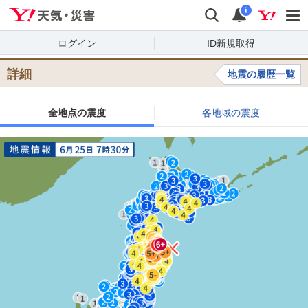
Yahoo!天気・災害
検索
通知
i
ログイン
ID新規取得
詳細
地震の履歴一覧
全地点の震度
各地域の震度