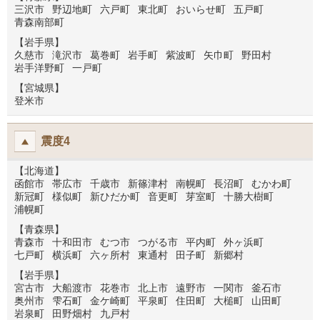
三沢市
野辺地町
六戸町
東北町
おいらせ町
五戸町
青森南部町
【岩手県】
久慈市
滝沢市
葛巻町
岩手町
紫波町
矢巾町
野田村
岩手洋野町
一戸町
【宮城県】
登米市
震度4
【北海道】
函館市
帯広市
千歳市
新篠津村
南幌町
長沼町
むかわ町
新冠町
様似町
新ひだか町
音更町
芽室町
十勝大樹町
浦幌町
【青森県】
青森市
十和田市
むつ市
つがる市
平内町
外ヶ浜町
七戸町
横浜町
六ヶ所村
東通村
田子町
新郷村
【岩手県】
宮古市
大船渡市
花巻市
北上市
遠野市
一関市
釜石市
奥州市
雫石町
金ケ崎町
平泉町
住田町
大槌町
山田町
岩泉町
田野畑村
九戸村