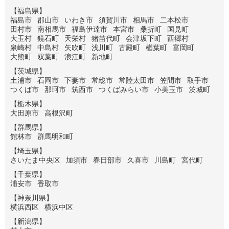
【福島県】
福島市
郡山市
いわき市
須賀川市
相馬市
二本松市
田村市
南相馬市
福島伊達市
本宮市
桑折町
国見町
大玉村
鏡石町
天栄村
猪苗代町
会津坂下町
西郷村
泉崎村
中島村
矢吹町
浅川町
古殿町
楢葉町
富岡町
大熊町
双葉町
浪江町
新地町
【茨城県】
土浦市
石岡市
下妻市
常総市
常陸太田市
笠間市
取手市
つくば市
那珂市
筑西市
つくばみらい市
小美玉市
茨城町
【栃木県】
大田原市
高根沢町
【群馬県】
館林市
群馬明和町
【埼玉県】
さいたま中央区
加須市
春日部市
久喜市
川島町
宮代町
【千葉県】
浦安市
香取市
【神奈川県】
横浜西区
横浜中区
【新潟県】