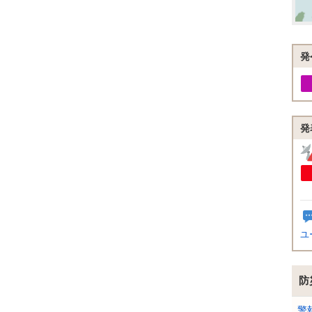
発
発
ユ
防
警