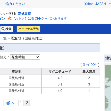
金にご協力ください
Yahoo! JAPAN
でもっと便利に
新規取得
イン
［おトク］10％OFFクーポンあります
パーソナル天気
一覧
> 震源地（国後島付近）
近）
替え：
津
[
前の100件
]
震源地
マグニチュード
最大震度
国後島付近
4.2
2
国後島付近
5.1
3
国後島付近
4.0
1
<
前へ
1
2