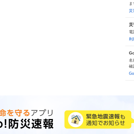
ま
災
災
電
利
G
名
確
G