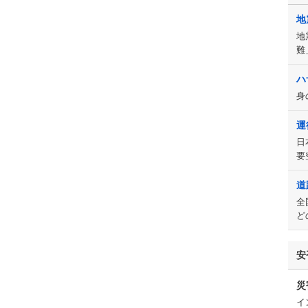
地
地
難
ハ
身
運
日
要
道
全
ど
安
災
イ