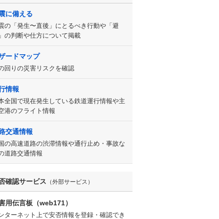
震に備える
震の「発生〜直後」にとるべき行動や「避
」の判断や仕方について掲載
ザードマップ
の回りの災害リスクを確認
行情報
本全国で現在発生している鉄道運行情報や主
空港のフライト情報
路交通情報
国の高速道路の渋滞情報や通行止め・事故な
の道路交通情報
否確認サービス
（外部サービス）
害用伝言板（web171）
ンターネット上で安否情報を登録・確認でき