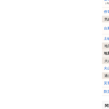
（
停
気
台
土
地
地
火
火
過
災
防
関