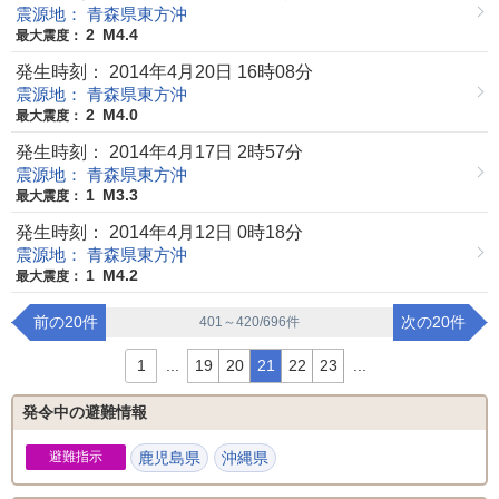
震源地： 青森県東方沖
2
M4.4
最大震度：
発生時刻： 2014年4月20日 16時08分
震源地： 青森県東方沖
2
M4.0
最大震度：
発生時刻： 2014年4月17日 2時57分
震源地： 青森県東方沖
1
M3.3
最大震度：
発生時刻： 2014年4月12日 0時18分
震源地： 青森県東方沖
1
M4.2
最大震度：
前の20件
次の20件
401～420/696件
1
...
19
20
21
22
23
...
発令中の避難情報
避難指示
鹿児島県
沖縄県