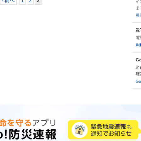
<
前へ
1
2
3
イ
ま
災
災
電
利
G
名
確
G