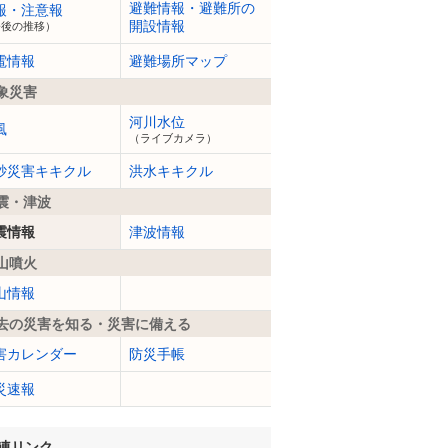
避難情報・避難所の
報・注意報
開設情報
今後の推移）
電情報
避難場所マップ
象災害
河川水位
風
（ライブカメラ）
砂災害キキクル
洪水キキクル
震・津波
震情報
津波情報
山噴火
山情報
去の災害を知る・災害に備える
害カレンダー
防災手帳
災速報
連リンク