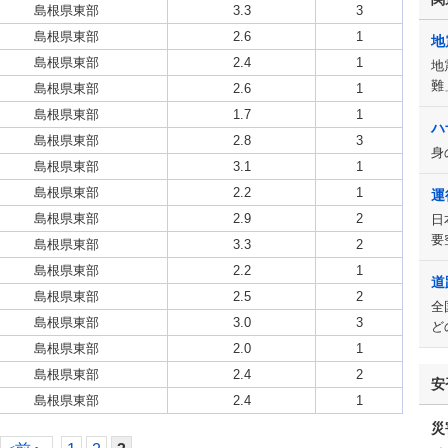
島根県東部
3.3
3
島根県東部
2.6
1
地
島根県東部
2.4
1
地
難
島根県東部
2.6
1
島根県東部
1.7
1
ハ
島根県東部
2.8
3
身
島根県東部
3.1
1
島根県東部
2.2
1
運
島根県東部
2.9
2
日
要
島根県東部
3.3
2
島根県東部
2.2
1
道
島根県東部
2.5
2
全
島根県東部
3.0
3
ど
島根県東部
2.0
1
島根県東部
2.4
2
安
島根県東部
2.4
1
災