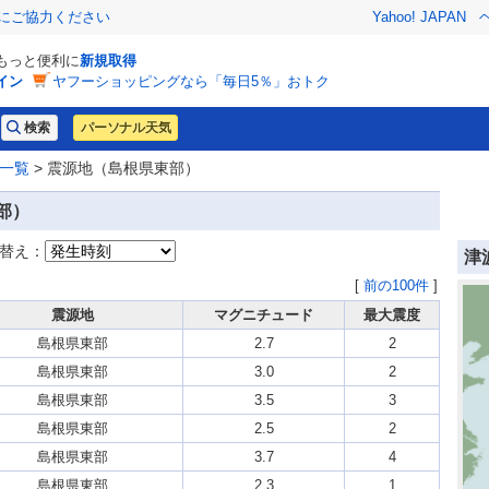
金にご協力ください
Yahoo! JAPAN
でもっと便利に
新規取得
イン
ヤフーショッピングなら「毎日5％」おトク
パーソナル天気
一覧
> 震源地（島根県東部）
部）
替え：
津
[
前の100件
]
震源地
マグニチュード
最大震度
島根県東部
2.7
2
島根県東部
3.0
2
島根県東部
3.5
3
島根県東部
2.5
2
島根県東部
3.7
4
島根県東部
2.3
1