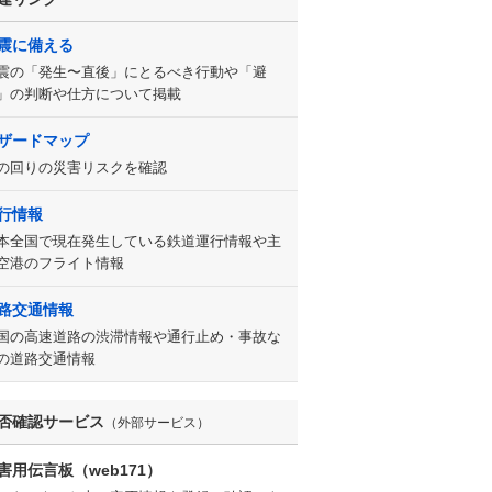
震に備える
震の「発生〜直後」にとるべき行動や「避
」の判断や仕方について掲載
ザードマップ
の回りの災害リスクを確認
行情報
本全国で現在発生している鉄道運行情報や主
空港のフライト情報
路交通情報
国の高速道路の渋滞情報や通行止め・事故な
の道路交通情報
否確認サービス
（外部サービス）
害用伝言板（web171）