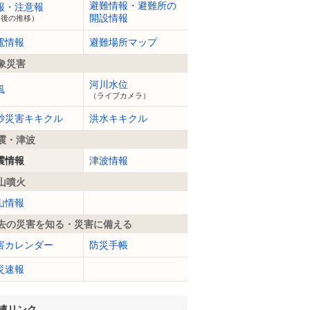
避難情報・避難所の
報・注意報
開設情報
今後の推移）
電情報
避難場所マップ
象災害
河川水位
風
（ライブカメラ）
砂災害キキクル
洪水キキクル
震・津波
震情報
津波情報
山噴火
山情報
去の災害を知る・災害に備える
害カレンダー
防災手帳
災速報
連リンク