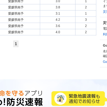
愛媛県南予
3.0
1
イ
ま
愛媛県南予
3.8
2
災
愛媛県南予
3.1
1
愛媛県南予
4.2
3
災
愛媛県南予
3.6
2
電
愛媛県南予
4.0
2
利
1
G
名
確
G