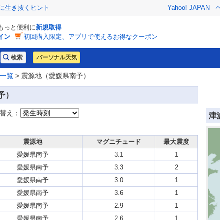
クに生き抜くヒント
Yahoo! JAPAN
でもっと便利に
新規取得
イン
初回購入限定、アプリで使えるお得なクーポン
パーソナル天気
一覧
> 震源地（愛媛県南予）
予）
替え：
津
震源地
マグニチュード
最大震度
愛媛県南予
3.1
1
愛媛県南予
3.3
2
愛媛県南予
3.0
1
愛媛県南予
3.6
1
愛媛県南予
2.9
1
愛媛県南予
2.6
1