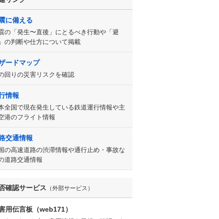
震に備える
震の「発生〜直後」にとるべき行動や「避
」の判断や仕方について掲載
ザードマップ
の回りの災害リスクを確認
行情報
本全国で現在発生している鉄道運行情報や主
空港のフライト情報
路交通情報
国の高速道路の渋滞情報や通行止め・事故な
の道路交通情報
否確認サービス
（外部サービス）
害用伝言板（web171）