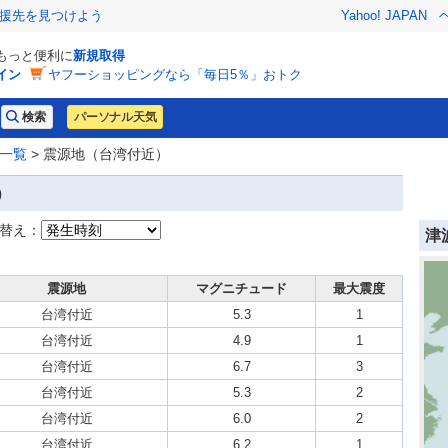
援先を見つけよう
Yahoo! JAPAN
でもっと便利に
新規取得
イン
ヤフーショッピングなら「毎日5％」おトク
パーソナル天気
一覧
> 震源地（台湾付近）
）
替え：
津
震源地
マグニチュード
最大震度
台湾付近
5.3
1
台湾付近
4.9
1
台湾付近
6.7
3
台湾付近
5.3
2
台湾付近
6.0
2
台湾付近
6.2
1