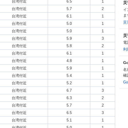
台湾付近
6.5
1
災
台湾付近
5.7
2
イ
ま
台湾付近
6.1
1
災
台湾付近
5.0
1
台湾付近
5.0
1
災
台湾付近
5.9
3
電
台湾付近
5.8
2
利
台湾付近
6.1
1
台湾付近
4.8
1
G
台湾付近
5.9
1
名
確
台湾付近
5.4
1
G
台湾付近
5.2
1
台湾付近
6.7
3
台湾付近
6.3
2
台湾付近
5.7
2
台湾付近
6.5
3
台湾付近
5.1
1
台湾付近
5.0
1