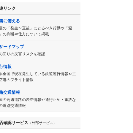
連リンク
震に備える
震の「発生〜直後」にとるべき行動や「避
」の判断や仕方について掲載
ザードマップ
の回りの災害リスクを確認
行情報
本全国で現在発生している鉄道運行情報や主
空港のフライト情報
路交通情報
国の高速道路の渋滞情報や通行止め・事故な
の道路交通情報
否確認サービス
（外部サービス）