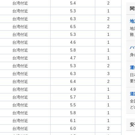
台湾付近
5.4
2
関
台湾付近
5.3
1
台湾付近
6.3
2
地
台湾付近
6.5
2
地
台湾付近
5.3
1
難
台湾付近
4.6
1
ハ
台湾付近
5.8
1
身
台湾付近
4.7
1
台湾付近
5.3
2
運
台湾付近
6.3
3
日
要
台湾付近
6.4
2
台湾付近
4.9
1
道
台湾付近
5.7
1
全
台湾付近
5.5
1
ど
台湾付近
5.8
1
台湾付近
6.1
1
安
台湾付近
6.0
2