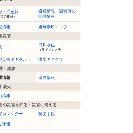
避難情報・避難所の
報・注意報
開設情報
今後の推移）
電情報
避難場所マップ
象災害
河川水位
風
（ライブカメラ）
砂災害キキクル
洪水キキクル
震・津波
震情報
津波情報
山噴火
山情報
去の災害を知る・災害に備える
害カレンダー
防災手帳
災速報