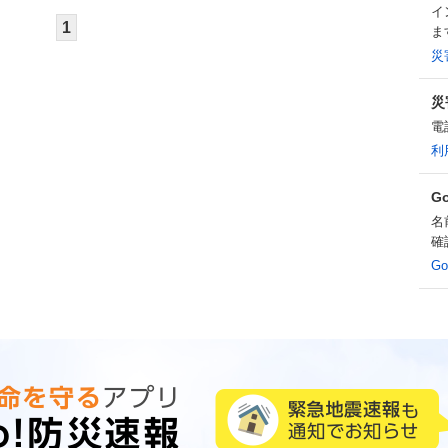
イ
1
ま
災
災
電
利
G
名
確
G