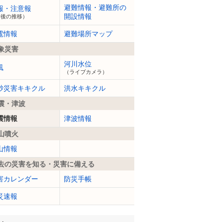
避難情報・避難所の
報・注意報
開設情報
今後の推移）
電情報
避難場所マップ
象災害
河川水位
風
（ライブカメラ）
砂災害キキクル
洪水キキクル
震・津波
震情報
津波情報
山噴火
山情報
去の災害を知る・災害に備える
害カレンダー
防災手帳
災速報