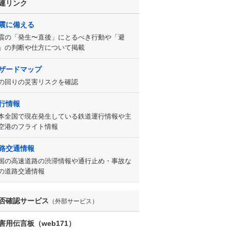
連リンク
震に備える
震の「発生〜直後」にとるべき行動や「避
」の判断や仕方について掲載
ザードマップ
の回りの災害リスクを確認
行情報
本全国で現在発生している鉄道運行情報や主
空港のフライト情報
路交通情報
国の高速道路の渋滞情報や通行止め・事故な
の道路交通情報
否確認サービス
（外部サービス）
害用伝言板（web171）