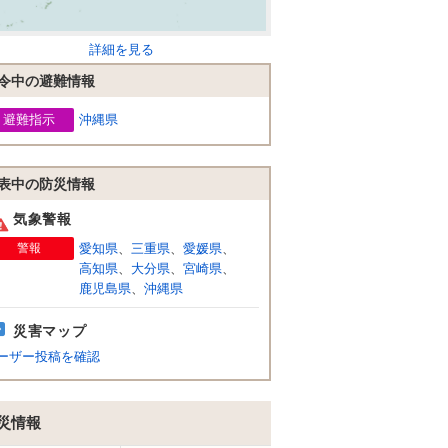
詳細を見る
令中の避難情報
避難指示
沖縄県
表中の防災情報
気象警報
警報
愛知県
、
三重県
、
愛媛県
、
高知県
、
大分県
、
宮崎県
、
鹿児島県
、
沖縄県
災害マップ
ーザー投稿を確認
災情報