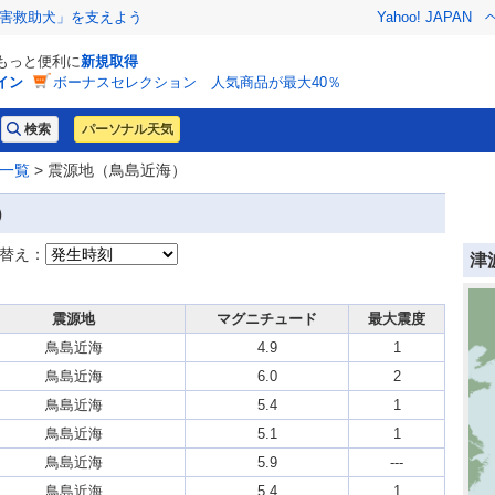
害救助犬」を支えよう
Yahoo! JAPAN
でもっと便利に
新規取得
イン
ボーナスセレクション 人気商品が最大40％
パーソナル天気
一覧
> 震源地（鳥島近海）
）
替え：
津
震源地
マグニチュード
最大震度
鳥島近海
4.9
1
鳥島近海
6.0
2
鳥島近海
5.4
1
鳥島近海
5.1
1
鳥島近海
5.9
---
鳥島近海
5.4
1