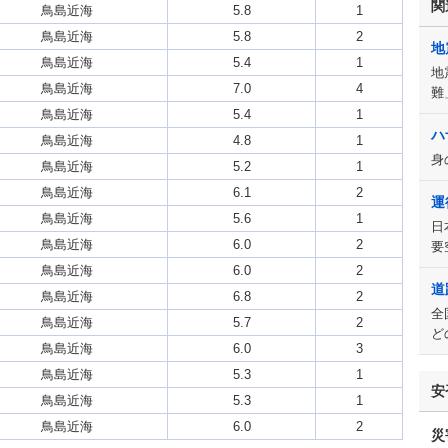
関
鳥島近海
5.8
1
鳥島近海
5.8
2
地
鳥島近海
5.4
1
地
鳥島近海
7.0
4
難
鳥島近海
5.4
1
ハ
鳥島近海
4.8
1
身
鳥島近海
5.2
1
鳥島近海
6.1
2
運
鳥島近海
5.6
1
日
鳥島近海
6.0
2
要
鳥島近海
6.0
2
道
鳥島近海
6.8
2
全
鳥島近海
5.7
2
ど
鳥島近海
6.0
3
鳥島近海
5.3
1
安
鳥島近海
5.3
1
鳥島近海
6.0
2
災