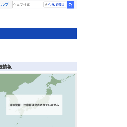
ヘルプ
今永 8勝目
検索
波情報