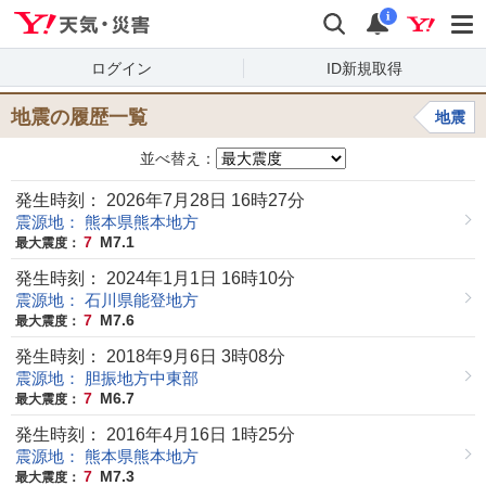
Yahoo!天気・災害
検索
通知
i
ログイン
ID新規取得
地震の履歴一覧
地震
並べ替え：
発生時刻： 2026年7月28日 16時27分
震源地： 熊本県熊本地方
7
M7.1
最大震度：
発生時刻： 2024年1月1日 16時10分
震源地： 石川県能登地方
7
M7.6
最大震度：
発生時刻： 2018年9月6日 3時08分
震源地： 胆振地方中東部
7
M6.7
最大震度：
発生時刻： 2016年4月16日 1時25分
震源地： 熊本県熊本地方
7
M7.3
最大震度：