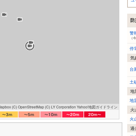
ユ
防
警
（
停
気
台
土
地
地
Mapbox
(C) OpenStreetMap
(C) LY Corporation
Yahoo!地図ガイドライン
火
火
過