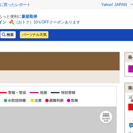
際に買ったレポート
Yahoo! JAPAN
でもっと便利に
新規取得
イン
［おトク］10％OFFクーポンあります
パーソナル天気
発
発