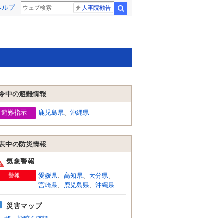
ヘルプ
人事院勧告
検索
令中の避難情報
避難指示
鹿児島県
、
沖縄県
表中の防災情報
気象警報
警報
愛媛県
、
高知県
、
大分県
、
宮崎県
、
鹿児島県
、
沖縄県
災害マップ