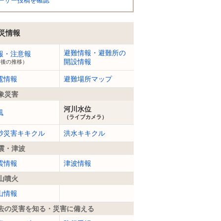
ーザー投稿を確認
災情報
避難情報・避難所の
報・注意報
開設情報
今後の推移）
電情報
避難場所マップ
象災害
河川水位
風
（ライブカメラ）
砂災害キキクル
洪水キキクル
震・津波
震情報
津波情報
山噴火
山情報
去の災害を知る・災害に備える