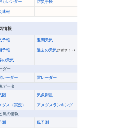
害カレンダー
防災手帳
災速報
気情報
気予報
週間天気
期予報
過去の天気
(外部サイト)
界の天気
ーダー
雲レーダー
雷レーダー
象データ
気図
気象衛星
メダス（実況）
アメダスランキング
と風の情報
予測
風予測