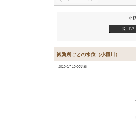
小
ポス
観測所ごとの水位
（小櫃川）
2026/8/7 13:00更新