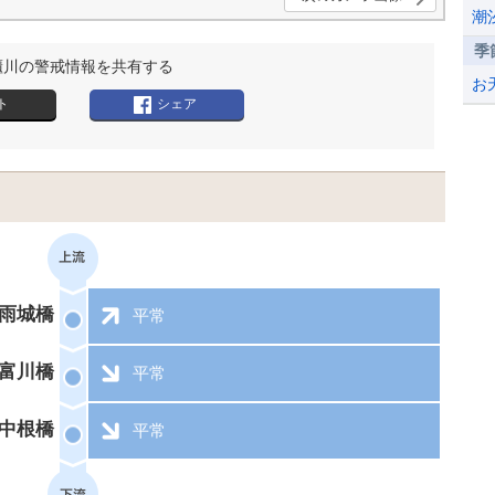
潮
季
櫃川の警戒情報を共有する
お
ト
シェア
雨城橋
平常
富川橋
平常
中根橋
平常