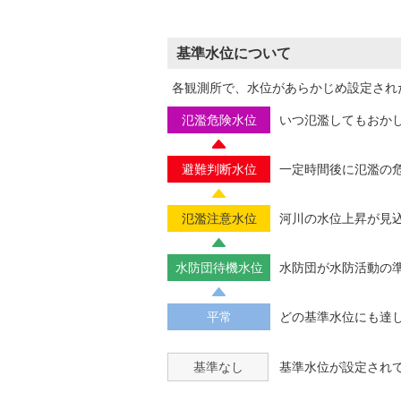
基準水位について
各観測所で、水位があらかじめ設定され
氾濫危険水位
いつ氾濫してもおか
避難判断水位
一定時間後に氾濫の
氾濫注意水位
河川の水位上昇が見
水防団待機水位
水防団が水防活動の
平常
どの基準水位にも達
基準なし
基準水位が設定され