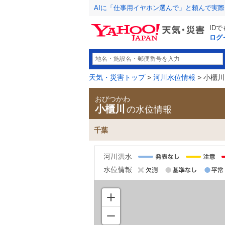
AIに「仕事用イヤホン選んで」と頼んで実
ID
ログ
天気・災害トップ
>
河川水位情報
> 小櫃川
おびつかわ
小櫃川
の水位情報
千葉