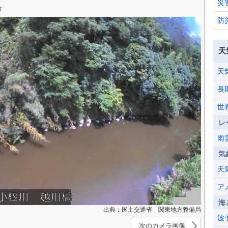
災
す
防
天
天
長
世
レ
雨
気
天
ア
海
出典：国土交通省 関東地方整備局
波
次のカメラ画像