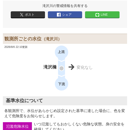
滝沢川の警戒情報を共有する
ポスト
シェア
LINE
観測所ごとの水位
（滝沢川）
2026/8/6 22:10更新
滝沢橋
変化なし
基準水位について
各観測所で、水位があらかじめ設定された基準に達した場合に、色を変
えて危険度をお知らせします。
いつ氾濫してもおかしくない危険な状態。身の安全を
氾濫危険水位
確保してください。