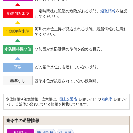
一定時間後に氾濫の危険がある状態。
避難情報
を確認
避難判断水位
してください。
河川の水位上昇が見込まれる状態。最新情報に注意し
氾濫注意水位
てください。
水防団待機水位
水防団が水防活動の準備を始める目安。
平常
どの基準水位にも達していない状態。
基準なし
基準水位が設定されていない観測所。
水位情報や氾濫警報・注意報は、
国土交通省
や
気象庁
（外部サイト）
（外部サイ
、自治体が発表している情報を掲載しています。
ト）
発令中の避難情報
避難指示
鹿児島県
沖縄県