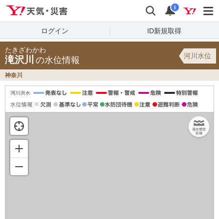
Yahoo!天気・災害
検索
通知
i
ログイン
ID新規取得
たきざわかわ
河川水位
滝沢川
の水位情報
神奈川