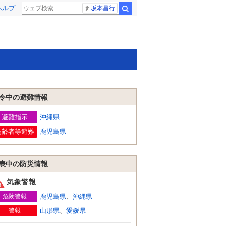
ヘルプ
坂本昌行
検索
令中の避難情報
避難指示
沖縄県
高齢者等避難
鹿児島県
表中の防災情報
気象警報
危険警報
鹿児島県
、
沖縄県
警報
山形県
、
愛媛県