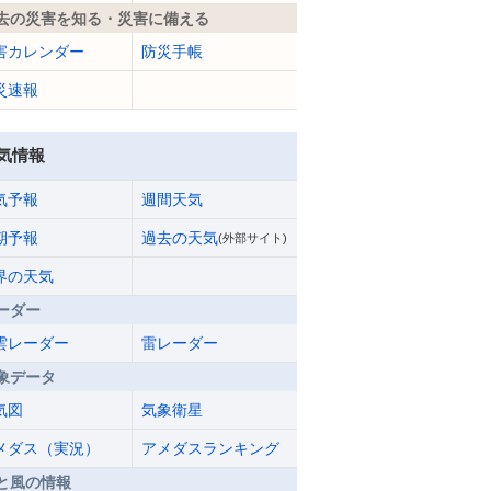
去の災害を知る・災害に備える
害カレンダー
防災手帳
災速報
気情報
気予報
週間天気
期予報
過去の天気
(外部サイト)
界の天気
ーダー
雲レーダー
雷レーダー
象データ
気図
気象衛星
メダス（実況）
アメダスランキング
と風の情報