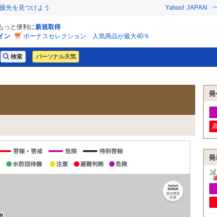
援先を見つけよう
Yahoo! JAPAN
でもっと便利に
新規取得
イン
ボーナスセレクション 人気商品が最大40％
パーソナル天気
発
発