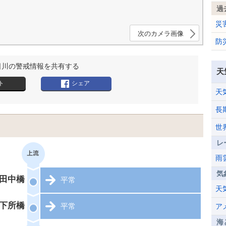
過
。
災
次のカメラ画像
防
日川の警戒情報を共有する
天
ト
シェア
天
長
世
レ
雨
気
田中橋
平常
天
下所橋
平常
ア
海