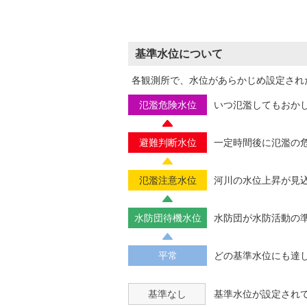
基準水位について
各観測所で、水位があらかじめ設定され
氾濫危険水位
いつ氾濫してもおか
避難判断水位
一定時間後に氾濫の
氾濫注意水位
河川の水位上昇が見
水防団待機水位
水防団が水防活動の
平常
どの基準水位にも達
基準なし
基準水位が設定され