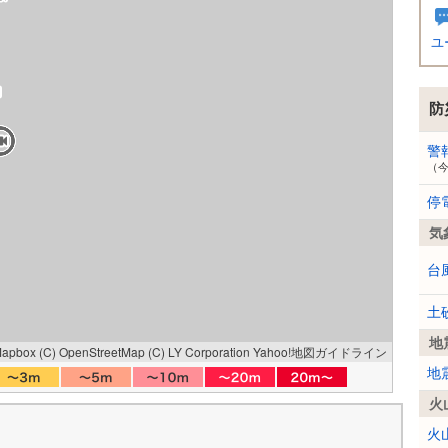
ユ
防
警
（
停
気
台
土
地
Mapbox
(C) OpenStreetMap
(C) LY Corporation
Yahoo!地図ガイドライン
地
火
火