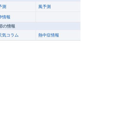
予測
風予測
汐情報
節の情報
天気コラム
熱中症情報