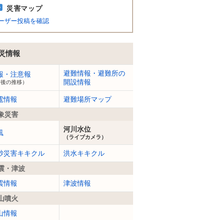
災害マップ
ーザー投稿を確認
災情報
避難情報・避難所の
報・注意報
開設情報
今後の推移）
電情報
避難場所マップ
象災害
河川水位
風
（ライブカメラ）
砂災害キキクル
洪水キキクル
震・津波
震情報
津波情報
山噴火
山情報