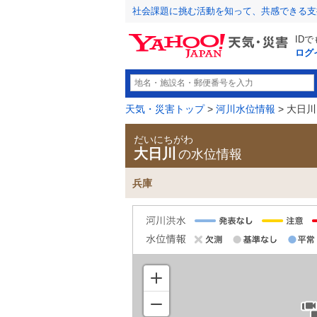
社会課題に挑む活動を知って、共感できる支
ID
ログ
天気・災害トップ
>
河川水位情報
> 大日川
だいにちがわ
大日川
の水位情報
兵庫