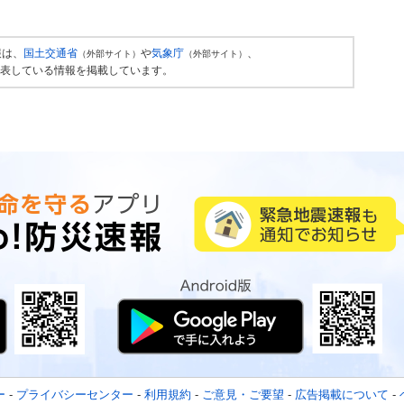
報は、
国土交通省
や
気象庁
、
（外部サイト）
（外部サイト）
表している情報を掲載しています。
ー
-
プライバシーセンター
-
利用規約
-
ご意見・ご要望
-
広告掲載について
-