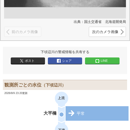
出典：国土交通省 北海道開発局
前のカメラ画像
次のカメラ画像
下頃辺川の警戒情報を共有する
ポスト
シェア
LINE
観測所ごとの水位
（下頃辺川）
2026/8/9 23:20更新
大平橋
平常