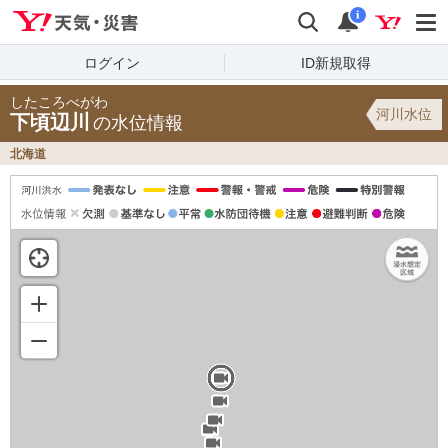
Yahoo!天気・災害
検索
通知
i
ログイン
ID新規取得
したころべがわ
河川水位
下頃辺川
の水位情報
北海道