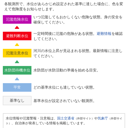
各観測所で、水位があらかじめ設定された基準に達した場合に、色を変
えて危険度をお知らせします。
いつ氾濫してもおかしくない危険な状態。身の安全を
氾濫危険水位
確保してください。
一定時間後に氾濫の危険がある状態。
避難情報
を確認
避難判断水位
してください。
河川の水位上昇が見込まれる状態。最新情報に注意し
氾濫注意水位
てください。
水防団待機水位
水防団が水防活動の準備を始める目安。
平常
どの基準水位にも達していない状態。
基準なし
基準水位が設定されていない観測所。
水位情報や氾濫警報・注意報は、
国土交通省
や
気象庁
（外部サイト）
（外部サイ
、自治体が発表している情報を掲載しています。
ト）