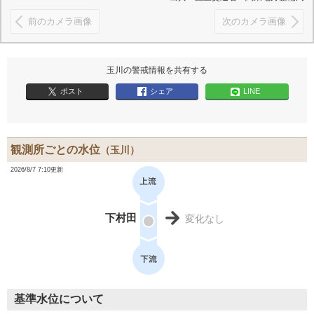
前のカメラ画像
次のカメラ画像
玉川の警戒情報を共有する
ポスト
シェア
LINE
観測所ごとの水位
（玉川）
2026/8/7 7:10更新
下村田
変化なし
基準水位について