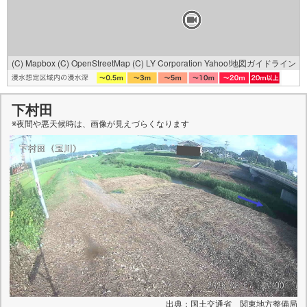
(C) Mapbox
(C) OpenStreetMap
(C) LY Corporation
Yahoo!地図ガイドライン
下村田
※夜間や悪天候時は、
画像
が見えづらくなります
出典：国土交通省 関東地方整備局