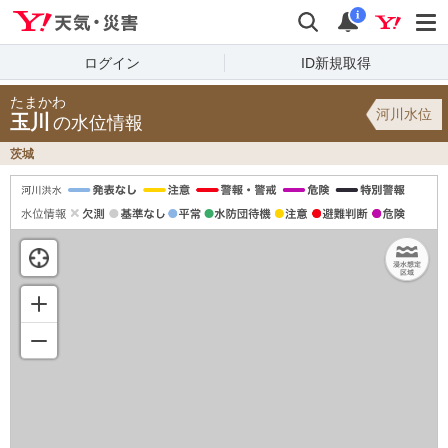
Yahoo!天気・災害
検索
通知
i
ログイン
ID新規取得
たまかわ
河川水位
玉川
の水位情報
茨城