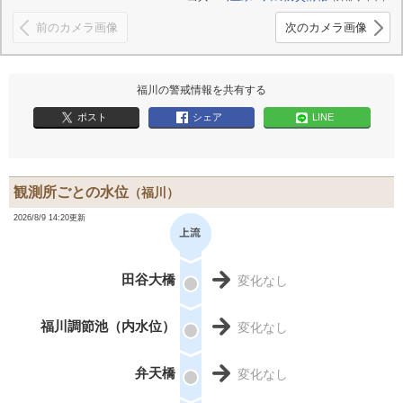
前のカメラ画像
次のカメラ画像
福川の警戒情報を共有する
ポスト
シェア
LINE
観測所ごとの水位
（福川）
2026/8/9 14:20更新
田谷大橋
変化なし
福川調節池（内水位）
変化なし
弁天橋
変化なし