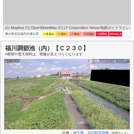
(C) Mapbox
(C) OpenStreetMap
(C) LY Corporation
Yahoo!地図ガイドライン
福川調節池（内）【Ｃ２３０】
※夜間や悪天候時は、
画像
が見えづらくなります
出典：
埼玉県 川の防災情報
（外部サイト）