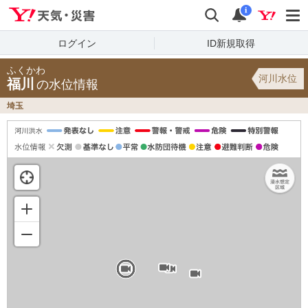
Yahoo!天気・災害
検索
通知
i
ログイン
ID新規取得
ふくかわ
河川水位
福川
の水位情報
埼玉