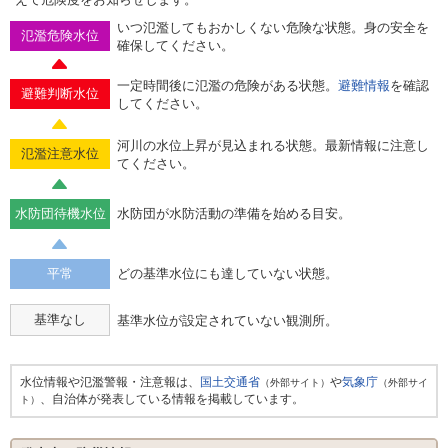
いつ氾濫してもおかしくない危険な状態。身の安全を
氾濫危険水位
確保してください。
一定時間後に氾濫の危険がある状態。
避難情報
を確認
避難判断水位
してください。
河川の水位上昇が見込まれる状態。最新情報に注意し
氾濫注意水位
てください。
水防団待機水位
水防団が水防活動の準備を始める目安。
平常
どの基準水位にも達していない状態。
基準なし
基準水位が設定されていない観測所。
水位情報や氾濫警報・注意報は、
国土交通省
や
気象庁
（外部サイト）
（外部サイ
、自治体が発表している情報を掲載しています。
ト）