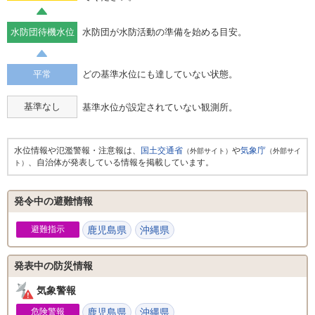
水防団待機水位
水防団が水防活動の準備を始める目安。
平常
どの基準水位にも達していない状態。
基準なし
基準水位が設定されていない観測所。
水位情報や氾濫警報・注意報は、
国土交通省
や
気象庁
（外部サイト）
（外部サイ
、自治体が発表している情報を掲載しています。
ト）
発令中の避難情報
避難指示
鹿児島県
沖縄県
発表中の防災情報
気象警報
危険警報
鹿児島県
沖縄県