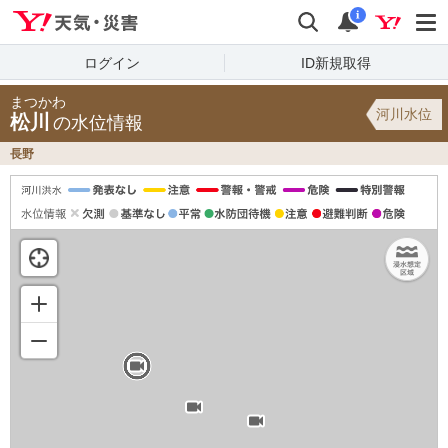
Yahoo!天気・災害
検索
通知
i
ログイン
ID新規取得
まつかわ
河川水位
松川
の水位情報
長野