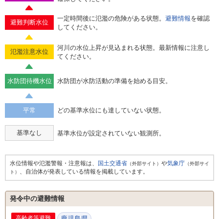
一定時間後に氾濫の危険がある状態。
避難情報
を確認
避難判断水位
してください。
河川の水位上昇が見込まれる状態。最新情報に注意し
氾濫注意水位
てください。
水防団待機水位
水防団が水防活動の準備を始める目安。
平常
どの基準水位にも達していない状態。
基準なし
基準水位が設定されていない観測所。
水位情報や氾濫警報・注意報は、
国土交通省
や
気象庁
（外部サイト）
（外部サイ
、自治体が発表している情報を掲載しています。
ト）
発令中の避難情報
高齢者等避難
鹿児島県