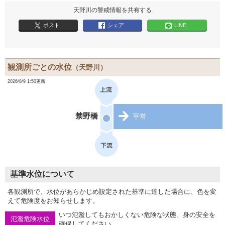
天野川の警戒情報を共有する
ポスト
シェア
LINE
観測所ごとの水位
（天野川）
2026/8/9 1:50更新
禁野橋
平常
基準水位について
各観測所で、水位があらかじめ設定された基準に達した場合に、色を変
えて危険度をお知らせします。
いつ氾濫してもおかしくない危険な状態。身の安全を
氾濫危険水位
確保してください。