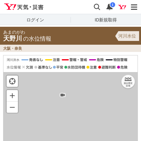
Yahoo!天気・災害
検索
通知
i
ログイン
ID新規取得
あまのがわ
河川水位
天野川
の水位情報
大阪・奈良