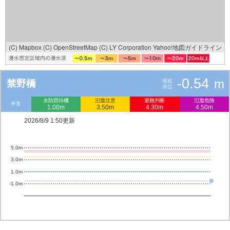
(C) Mapbox
(C) OpenStreetMap
(C) LY Corporation
Yahoo!地図ガイドライン
-0.54
m
禁野橋
現在
水位
水防団待機
氾濫注意
避難判断
氾濫危険
平常
1.00m
3.50m
4.30m
4.50m
2026/8/9 1:50更新
5.0m
3.0m
1.0m
-1.0m