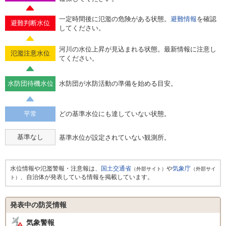
一定時間後に氾濫の危険がある状態。
避難情報
を確認
避難判断水位
してください。
河川の水位上昇が見込まれる状態。最新情報に注意し
氾濫注意水位
てください。
水防団待機水位
水防団が水防活動の準備を始める目安。
平常
どの基準水位にも達していない状態。
基準なし
基準水位が設定されていない観測所。
水位情報や氾濫警報・注意報は、
国土交通省
や
気象庁
（外部サイト）
（外部サイ
、自治体が発表している情報を掲載しています。
ト）
発表中の防災情報
気象警報