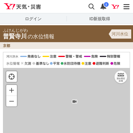
Yahoo!天気・災害
検索
通知
i
ログイン
ID新規取得
ふけんじがわ
河川水位
普賢寺川
の水位情報
京都