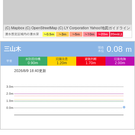
(C) Mapbox
(C) OpenStreetMap
(C) LY Corporation
Yahoo!地図ガイドライン
0.08
m
三山木
現在
水位
水防団待機
氾濫注意
避難判断
氾濫危険
平常
0.90m
1.20m
1.70m
2.00m
2026/8/9 18:40更新
3.0m
2.0m
1.0m
0.0m