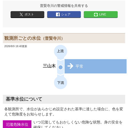
普賢寺川の警戒情報を共有する
ポスト
シェア
LINE
観測所ごとの水位
（普賢寺川）
2026/8/9 18:40更新
三山木
平常
基準水位について
各観測所で、水位があらかじめ設定された基準に達した場合に、色を変
えて危険度をお知らせします。
いつ氾濫してもおかしくない危険な状態。身の安全を
氾濫危険水位
確保してください。