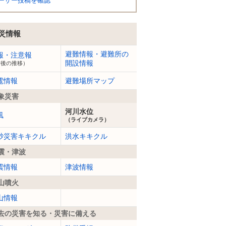
ーザー投稿を確認
災情報
避難情報・避難所の
報・注意報
開設情報
今後の推移）
電情報
避難場所マップ
象災害
河川水位
風
（ライブカメラ）
砂災害キキクル
洪水キキクル
震・津波
震情報
津波情報
山噴火
山情報
去の災害を知る・災害に備える