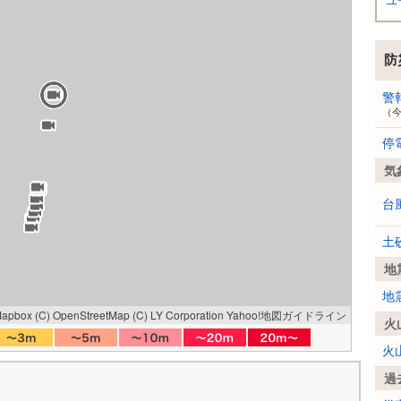
ユ
防
警
（
停
気
台
土
地
地
Mapbox
(C) OpenStreetMap
(C) LY Corporation
Yahoo!地図ガイドライン
火
火
過