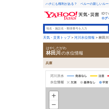
ハチにも権利がある？ ペルーの新しいルー
ID
ログ
天気・災害トップ
>
河川水位情報
> 林田川
はやしだがわ
林田川
の水位情報
兵庫