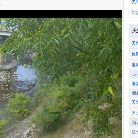
災
す
防
天
天
長
世
レ
雨
気
天
ア
海
波