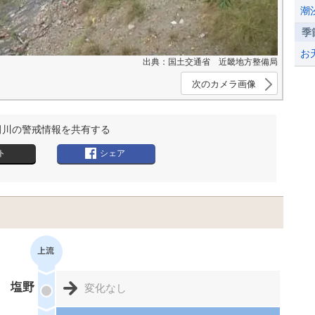
潮
季
お
出典：国土交通省 近畿地方整備局
次のカメラ画像
田川の警戒情報を共有する
ト
シェア
塩野
変化なし