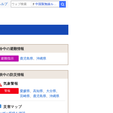
ヘルプ
中国製無線ルーター
検索
令中の避難情報
避難指示
鹿児島県
、
沖縄県
表中の防災情報
気象警報
警報
愛媛県
、
高知県
、
大分県
、
宮崎県
、
鹿児島県
、
沖縄県
災害マップ