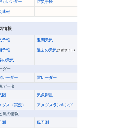
害カレンダー
防災手帳
災速報
気情報
気予報
週間天気
期予報
過去の天気
(外部サイト)
界の天気
ーダー
雲レーダー
雷レーダー
象データ
気図
気象衛星
メダス（実況）
アメダスランキング
と風の情報
予測
風予測