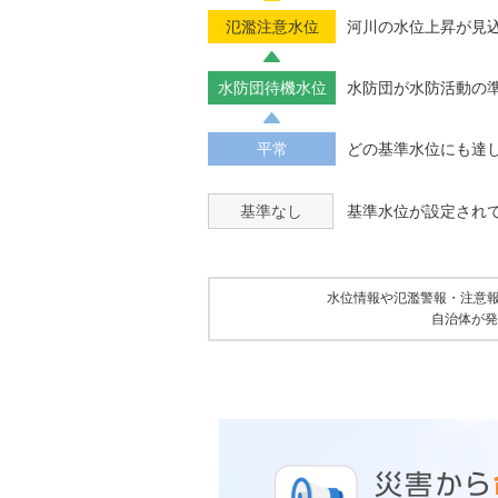
氾濫注意水位
河川の水位上昇が見
水防団待機水位
水防団が水防活動の
平常
どの基準水位にも達
基準なし
基準水位が設定され
水位情報や氾濫警報・注意
自治体が発