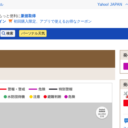
ル
Yahoo! JAPAN
でもっと便利に
新規取得
イン
初回購入限定、アプリで使えるお得なクーポン
パーソナル天気
発
発