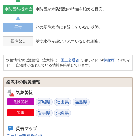
水防団待機水位
水防団が水防活動の準備を始める目安。
平常
どの基準水位にも達していない状態。
基準なし
基準水位が設定されていない観測所。
水位情報や氾濫警報・注意報は、
国土交通省
や
気象庁
（外部サイト）
（外部サイ
、自治体が発表している情報を掲載しています。
ト）
発表中の防災情報
気象警報
危険警報
宮城県
秋田県
福島県
警報
岩手県
沖縄県
災害マップ
ユーザー投稿を確認