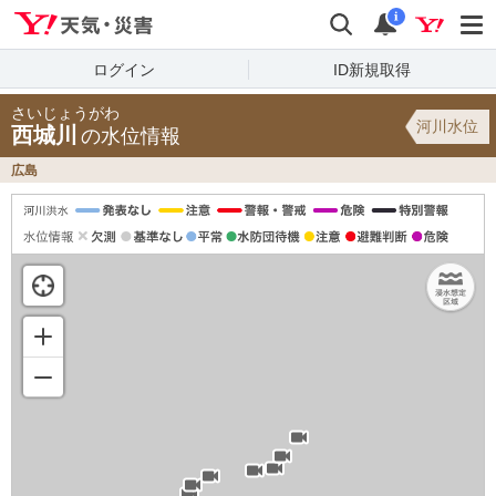
Yahoo!天気・災害
検索
通知
i
ログイン
ID新規取得
さいじょうがわ
河川水位
西城川
の水位情報
広島