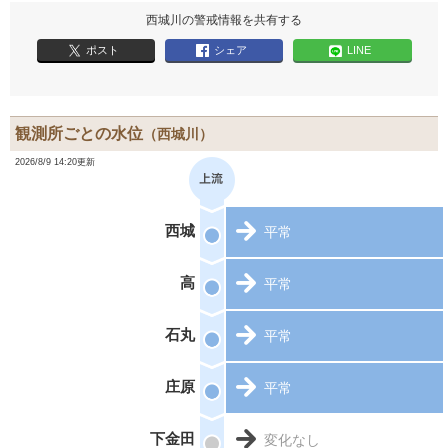
西城川の警戒情報を共有する
ポスト
シェア
LINE
観測所ごとの水位
（西城川）
2026/8/9 14:20更新
西城
平常
高
平常
石丸
平常
庄原
平常
下金田
変化なし