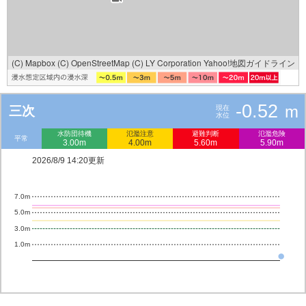
(C) Mapbox
(C) OpenStreetMap
(C) LY Corporation
Yahoo!地図ガイドライン
-0.52
m
三次
現在
水位
水防団待機
氾濫注意
避難判断
氾濫危険
平常
3.00m
4.00m
5.60m
5.90m
2026/8/9 14:20更新
7.0m
5.0m
3.0m
1.0m