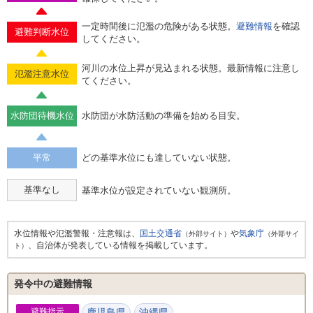
一定時間後に氾濫の危険がある状態。
避難情報
を確認
避難判断水位
してください。
河川の水位上昇が見込まれる状態。最新情報に注意し
氾濫注意水位
てください。
水防団待機水位
水防団が水防活動の準備を始める目安。
平常
どの基準水位にも達していない状態。
基準なし
基準水位が設定されていない観測所。
水位情報や氾濫警報・注意報は、
国土交通省
や
気象庁
（外部サイト）
（外部サイ
、自治体が発表している情報を掲載しています。
ト）
発令中の避難情報
避難指示
鹿児島県
沖縄県