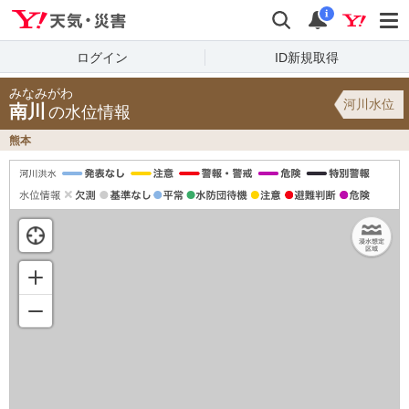
Yahoo!天気・災害
検索
通知
i
ログイン
ID新規取得
みなみがわ
河川水位
南川
の水位情報
熊本