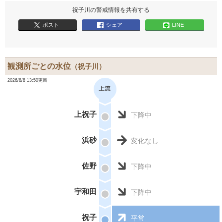
祝子川の警戒情報を共有する
ポスト
シェア
LINE
観測所ごとの水位
（祝子川）
2026/8/8 13:50更新
上祝子
下降中
浜砂
変化なし
佐野
下降中
宇和田
下降中
祝子
平常