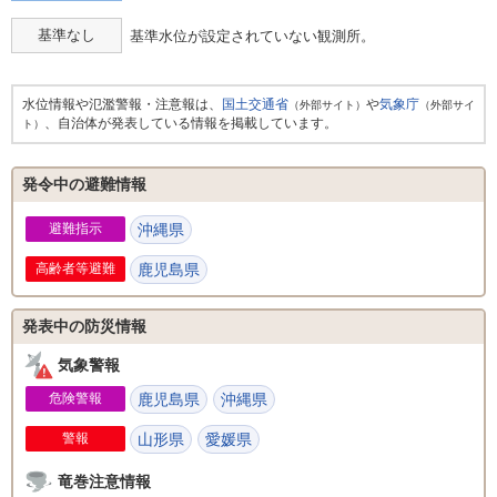
基準なし
基準水位が設定されていない観測所。
水位情報や氾濫警報・注意報は、
国土交通省
や
気象庁
（外部サイト）
（外部サイ
、自治体が発表している情報を掲載しています。
ト）
発令中の避難情報
避難指示
沖縄県
高齢者等避難
鹿児島県
発表中の防災情報
気象警報
危険警報
鹿児島県
沖縄県
警報
山形県
愛媛県
竜巻注意情報