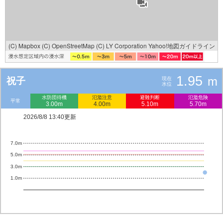
(C) Mapbox
(C) OpenStreetMap
(C) LY Corporation
Yahoo!地図ガイドライン
1.95
m
祝子
現在
水位
水防団待機
氾濫注意
避難判断
氾濫危険
平常
3.00m
4.00m
5.10m
5.70m
2026/8/8 13:40更新
7.0m
5.0m
3.0m
1.0m