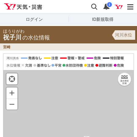
Yahoo!天気・災害
検索
通知
i
ログイン
ID新規取得
ほうりがわ
河川水位
祝子川
の水位情報
宮崎