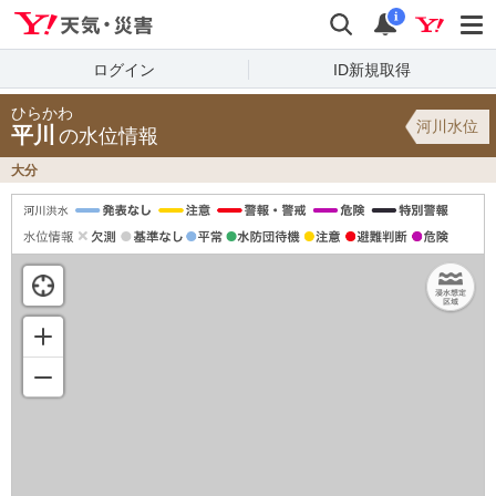
Yahoo!天気・災害
検索
通知
i
ログイン
ID新規取得
ひらかわ
河川水位
平川
の水位情報
大分