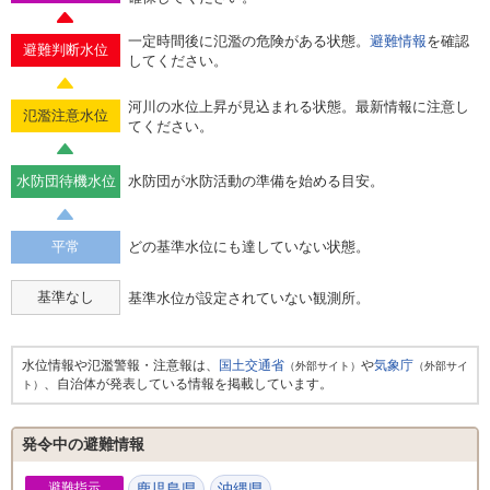
一定時間後に氾濫の危険がある状態。
避難情報
を確認
避難判断水位
してください。
河川の水位上昇が見込まれる状態。最新情報に注意し
氾濫注意水位
てください。
水防団待機水位
水防団が水防活動の準備を始める目安。
平常
どの基準水位にも達していない状態。
基準なし
基準水位が設定されていない観測所。
水位情報や氾濫警報・注意報は、
国土交通省
や
気象庁
（外部サイト）
（外部サイ
、自治体が発表している情報を掲載しています。
ト）
発令中の避難情報
避難指示
鹿児島県
沖縄県