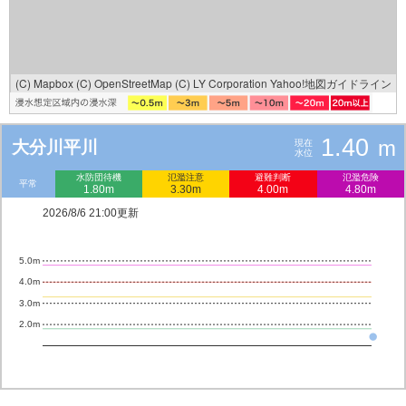
(C) Mapbox
(C) OpenStreetMap
(C) LY Corporation
Yahoo!地図ガイドライン
1.40
m
大分川平川
現在
水位
水防団待機
氾濫注意
避難判断
氾濫危険
平常
1.80m
3.30m
4.00m
4.80m
2026/8/6 21:00更新
5.0m
4.0m
3.0m
2.0m