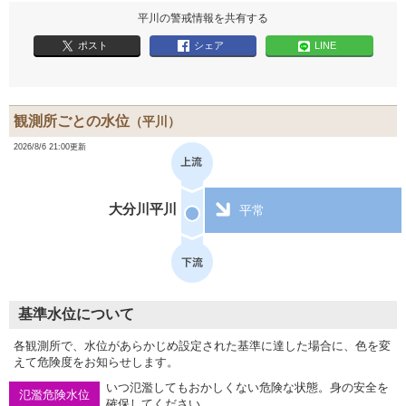
平川の警戒情報を共有する
ポスト
シェア
LINE
観測所ごとの水位
（平川）
2026/8/6 21:00更新
大分川平川
平常
基準水位について
各観測所で、水位があらかじめ設定された基準に達した場合に、色を変
えて危険度をお知らせします。
いつ氾濫してもおかしくない危険な状態。身の安全を
氾濫危険水位
確保してください。