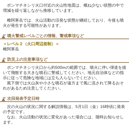
ポンマチネシリ火口付近の火山性地震は、概ね少ない状態の中で
増減を繰り返しながら推移しています。
雌阿寒岳では、火山活動の活発な状態が継続しており、今後も噴
火が発生する可能性があります。
噴火警戒レベルごとの情報、警戒事項など
＜レベル２（火口周辺規制）＞
雌阿寒岳
防災上の注意事項など
ポンマチネシリ火口から約500mの範囲では、噴火に伴い弾道を描
いて飛散する大きな噴石に警戒してください。地元自治体などの指
示に従って危険な地域には立ち入らないでください。
風下側では火山灰や小さな噴石が遠方まで風に流されて降るおそ
れがあるため注意してください。
次回発表予定日時
次の火山の状況に関する解説情報は、5月1日（金）16時頃に発表
の予定です。
なお、火山活動の状況に変化があった場合には、随時お知らせし
ます。