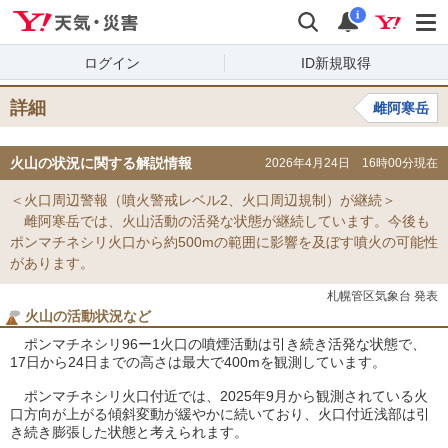
Yahoo!天気・災害
検索
通知
i
ログイン
ID新規取得
詳細
雌阿寒岳
火山の状況に関する解説情報
2026年4月24日 16時00分現在
＜火口周辺警報（噴火警戒レベル2、火口周辺規制）が継続＞
雌阿寒岳では、火山活動の活発な状態が継続しています。今後も
ポンマチネシリ火口から約500mの範囲に影響を及ぼす噴火の可能性
があります。
札幌管区気象台 発表
火山の活動状況など
ポンマチネシリ96ー1火口の噴煙活動は引き続き活発な状態で、
17日から24日までの高さは最大で400mを観測しています。
ポンマチネシリ火口付近では、2025年9月から観測されている火
口方向が上がる傾斜変動が緩やかに続いており、火口付近浅部は引
き続き膨張した状態と考えられます。