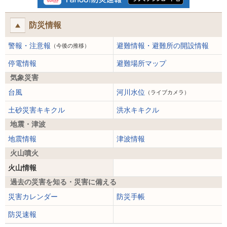
防災情報
警報・注意報
避難情報・避難所の開設情報
（今後の推移）
停電情報
避難場所マップ
気象災害
台風
河川水位
（ライブカメラ）
土砂災害キキクル
洪水キキクル
地震・津波
地震情報
津波情報
火山噴火
火山情報
過去の災害を知る・災害に備える
災害カレンダー
防災手帳
防災速報