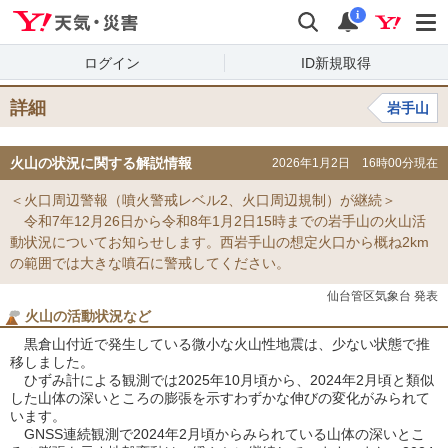
Yahoo!天気・災害
検索
通知
i
ログイン
ID新規取得
詳細
岩手山
火山の状況に関する解説情報
2026年1月2日 16時00分現在
＜火口周辺警報（噴火警戒レベル2、火口周辺規制）が継続＞
令和7年12月26日から令和8年1月2日15時までの岩手山の火山活
動状況についてお知らせします。西岩手山の想定火口から概ね2km
の範囲では大きな噴石に警戒してください。
仙台管区気象台 発表
火山の活動状況など
黒倉山付近で発生している微小な火山性地震は、少ない状態で推
移しました。
ひずみ計による観測では2025年10月頃から、2024年2月頃と類似
した山体の深いところの膨張を示すわずかな伸びの変化がみられて
います。
GNSS連続観測で2024年2月頃からみられている山体の深いとこ