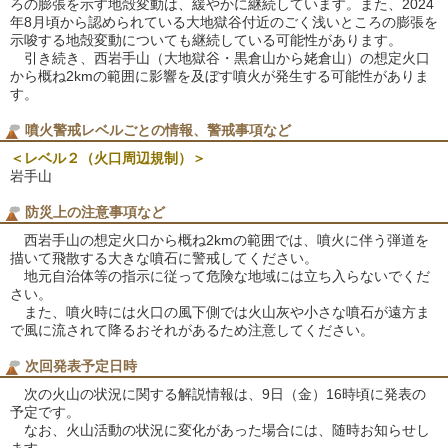
ろの膨張を示す地殻変動は、緩やかに継続しています。また、2024
年8月頃から認められている大地獄谷付近のごく浅いところの膨張を
示唆する地殻変動についても継続している可能性があります。
引き続き、西岩手山（大地獄谷・黒倉山から姥倉山）の想定火口
から概ね2kmの範囲に影響を及ぼす噴火が発生する可能性がありま
す。
噴火警戒レベルごとの情報、警戒事項など
＜レベル２（火口周辺規制）＞
岩手山
防災上の注意事項など
西岩手山の想定火口から概ね2kmの範囲では、噴火に伴う弾道を
描いて飛散する大きな噴石に警戒してください。
地元自治体等の指示に従って危険な地域には立ち入らないでくだ
さい。
また、噴火時には火口の風下側では火山灰や小さな噴石が遠方ま
で風に流されて降るおそれがあるため注意してください。
次回発表予定日時
次の火山の状況に関する解説情報は、9日（金）16時頃に発表の
予定です。
なお、火山活動の状況に変化があった場合には、随時お知らせし