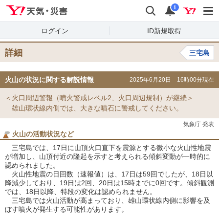
Yahoo!天気・災害
検索
通知
i
ログイン
ID新規取得
詳細
三宅島
火山の状況に関する解説情報
2025年6月20日 16時00分現在
＜火口周辺警報（噴火警戒レベル2、火口周辺規制）が継続＞
雄山環状線内側では、大きな噴石に警戒してください。
気象庁 発表
火山の活動状況など
三宅島では、17日に山頂火口直下を震源とする微小な火山性地震
が増加し、山頂付近の隆起を示すと考えられる傾斜変動が一時的に
認められました。
火山性地震の日回数（速報値）は、17日は59回でしたが、18日以
降減少しており、19日は2回、20日は15時までに0回です。傾斜観測
では、18日以降、特段の変化は認められません。
三宅島では火山活動が高まっており、雄山環状線内側に影響を及
ぼす噴火が発生する可能性があります。