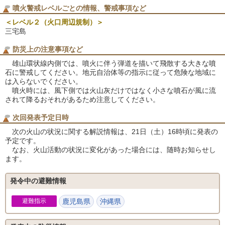
噴火警戒レベルごとの情報、警戒事項など
＜レベル２（火口周辺規制）＞
三宅島
防災上の注意事項など
雄山環状線内側では、噴火に伴う弾道を描いて飛散する大きな噴
石に警戒してください。地元自治体等の指示に従って危険な地域に
は入らないでください。
噴火時には、風下側では火山灰だけではなく小さな噴石が風に流
されて降るおそれがあるため注意してください。
次回発表予定日時
次の火山の状況に関する解説情報は、21日（土）16時頃に発表の
予定です。
なお、火山活動の状況に変化があった場合には、随時お知らせし
ます。
発令中の避難情報
避難指示
鹿児島県
沖縄県