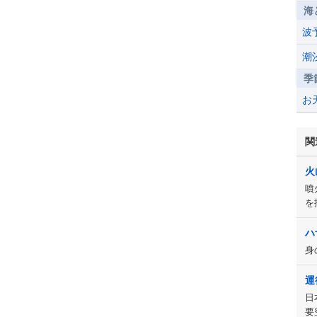
海
波
潮
季
お
関
火
噴
を
ハ
身
運
日
要