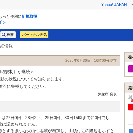
Yahoo! JAPAN
でもっと便利に
新規取得
イン
パーソナル天気
詳細情報
発
2025年6月30日 16時00分現在
周辺規制）が継続＞
活動の状況についてお知らせします。
噴石に警戒してください。
発
気象庁 発表
7日0回、28日2回、29日0回、30日15時までに0回でし
化は認められません。
源とする微小な火山性地震が増加し、山頂付近の隆起を示すと