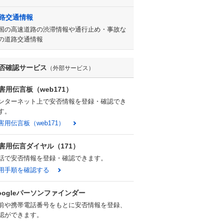
路交通情報
国の高速道路の渋滞情報や通行止め・事故な
の道路交通情報
否確認サービス
（外部サービス）
害用伝言板（web171）
ンターネット上で安否情報を登録・確認でき
す。
害用伝言板（web171）
害用伝言ダイヤル（171）
話で安否情報を登録・確認できます。
用手順を確認する
oogleパーソンファインダー
前や携帯電話番号をもとに安否情報を登録、
認ができます。