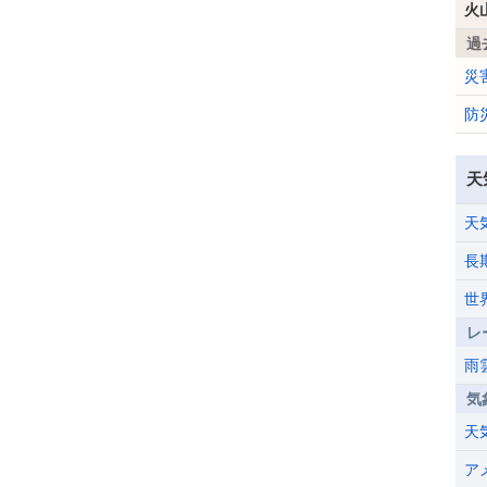
火
過
災
防
天
天
長
世
レ
雨
気
天
ア