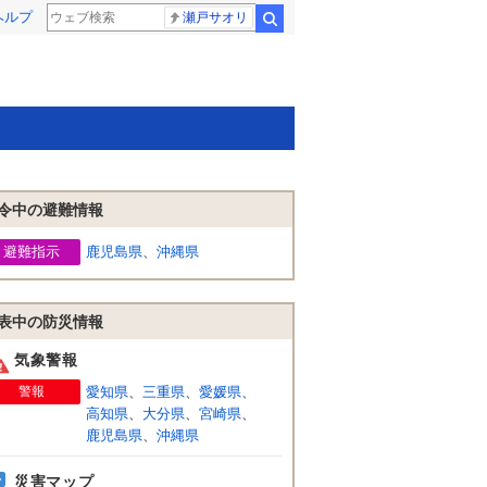
ヘルプ
瀬戸サオリ
検索
令中の避難情報
避難指示
鹿児島県
、
沖縄県
表中の防災情報
気象警報
警報
愛知県
、
三重県
、
愛媛県
、
高知県
、
大分県
、
宮崎県
、
鹿児島県
、
沖縄県
災害マップ