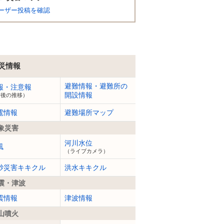
ーザー投稿を確認
災情報
避難情報・避難所の
報・注意報
開設情報
今後の推移）
電情報
避難場所マップ
象災害
河川水位
風
（ライブカメラ）
砂災害キキクル
洪水キキクル
震・津波
震情報
津波情報
山噴火