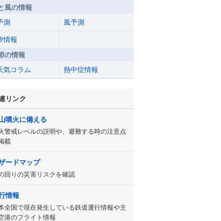
と風の情報
予測
風予測
汐情報
節の情報
天気コラム
熱中症情報
連リンク
山噴火に備える
火警戒レベルの説明や、避難する時の注意点
掲載
ザードマップ
の回りの災害リスクを確認
行情報
本全国で現在発生している鉄道運行情報や主
空港のフライト情報