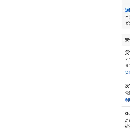
道
全
ど
安
災
イ
ま
災
災
電
利
G
名
確