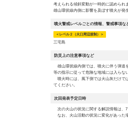
考えられる傾斜変動が一時的に認められ
雄山環状線内側に影響を及ぼす噴火が発
噴火警戒レベルごとの情報、警戒事項な
＜レベル２（火口周辺規制）＞
三宅島
防災上の注意事項など
雄山環状線内側では、噴火に伴う弾道を
等の指示に従って危険な地域には入らな
噴火時には、風下側では火山灰だけでは
てください。
次回発表予定日時
次の火山の状況に関する解説情報は、7月
なお、火山活動の状況に変化があった場