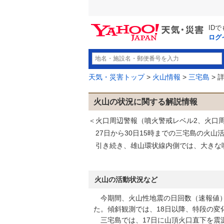
ID
ログ
天気・災害トップ
>
火山情報
>
三宅島
> 
火山の状況に関する解説情報
＜火口周辺警報（噴火警戒レベル2、火口
27日から30日15時までの三宅島の火山
引き続き、雄山環状線内側では、大きな
火山の活動状況など
今期間、火山性地震の日回数（速報値）は2
た。傾斜観測では、18日以降、特段の変
三宅島では、17日に山頂火口直下を震