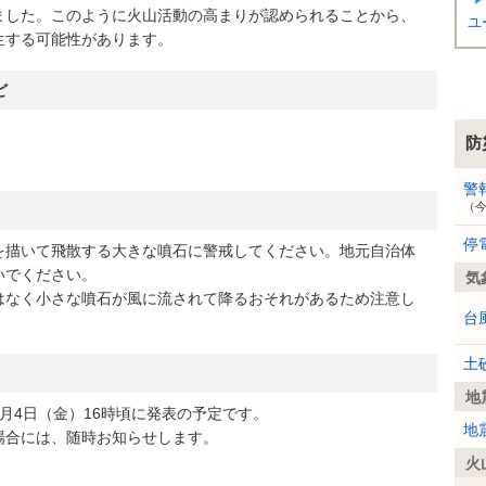
ました。このように火山活動の高まりが認められることから、
ユ
生する可能性があります。
ど
防
警
（
停
描いて飛散する大きな噴石に警戒してください。地元自治体
いでください。
気
なく小さな噴石が風に流されて降るおそれがあるため注意し
台
土
地
4日（金）16時頃に発表の予定です。
地
合には、随時お知らせします。
火