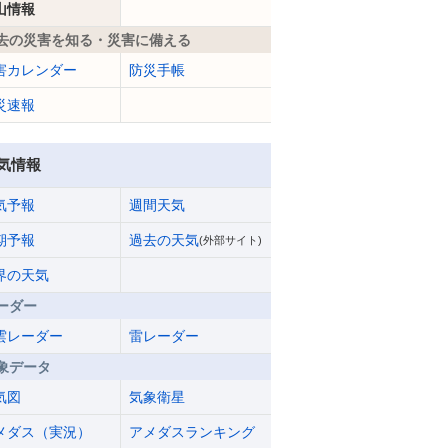
山情報
去の災害を知る・災害に備える
害カレンダー
防災手帳
災速報
気情報
気予報
週間天気
期予報
過去の天気
(外部サイト)
界の天気
ーダー
雲レーダー
雷レーダー
象データ
気図
気象衛星
メダス（実況）
アメダスランキング