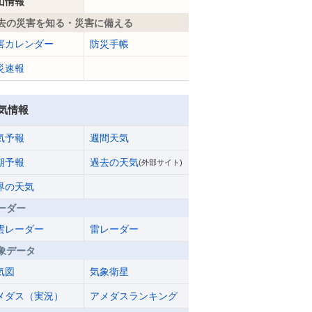
山情報
去の災害を知る・災害に備える
害カレンダー
防災手帳
災速報
気情報
気予報
週間天気
期予報
過去の天気
(外部サイト)
界の天気
ーダー
雲レーダー
雷レーダー
象データ
気図
気象衛星
メダス（実況）
アメダスランキング