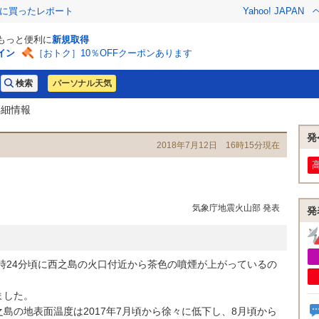
際に買ったレポート
Yahoo! JAPAN
でもっと便利に
新規取得
イン
［おトク］10％OFFクーポンあります
パーソナル天気
詳細情報
発
2018年7月12日 16時15分現在
気象庁地震火山部 発表
発
時24分頃に西之島の火口付近から茶色の噴煙が上がっているの
ました。
の地表面温度は2017年7月頃から徐々に低下し、8月頃から