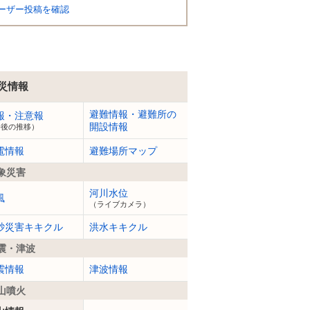
ーザー投稿を確認
災情報
避難情報・避難所の
報・注意報
開設情報
今後の推移）
電情報
避難場所マップ
象災害
河川水位
風
（ライブカメラ）
砂災害キキクル
洪水キキクル
震・津波
震情報
津波情報
山噴火