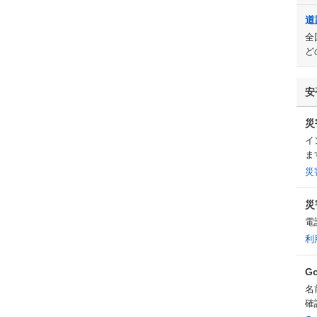
道
全
ど
安
災
イ
ま
災
災
電
利
G
名
確