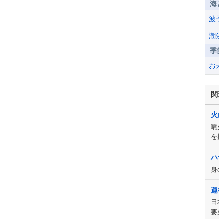
海
波
潮
季
お
関
火
噴
を
ハ
身
運
日
要