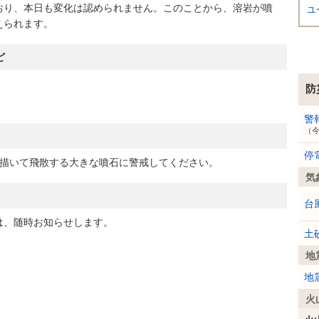
おり、本日も変化は認められません。このことから、溶岩が噴
ユ
えられます。
ど
防
警
（
停
を描いて飛散する大きな噴石に警戒してください。
気
台
、随時お知らせします。
土
地
地
火