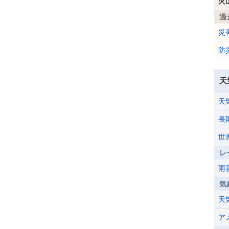
火
過
災
防
天
天
長
世
レ
雨
気
天
ア