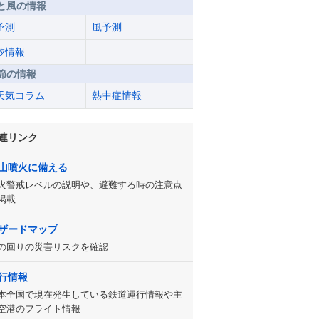
と風の情報
予測
風予測
汐情報
節の情報
天気コラム
熱中症情報
連リンク
山噴火に備える
火警戒レベルの説明や、避難する時の注意点
掲載
ザードマップ
の回りの災害リスクを確認
行情報
本全国で現在発生している鉄道運行情報や主
空港のフライト情報