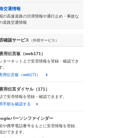
路交通情報
国の高速道路の渋滞情報や通行止め・事故な
の道路交通情報
否確認サービス
（外部サービス）
害用伝言板（web171）
ンターネット上で安否情報を登録・確認でき
す。
害用伝言板（web171）
害用伝言ダイヤル（171）
話で安否情報を登録・確認できます。
用手順を確認する
oogleパーソンファインダー
前や携帯電話番号をもとに安否情報を登録、
認ができます。