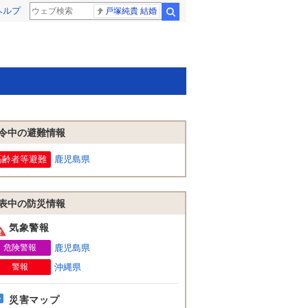
ヘルプ
戸塚純貴 結婚
検索
令中の避難情報
高齢者等避難
鹿児島県
表中の防災情報
気象警報
危険警報
鹿児島県
警報
沖縄県
災害マップ