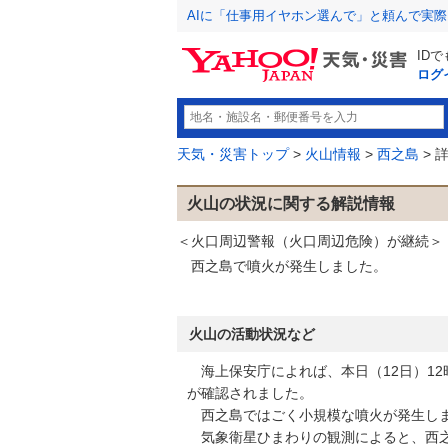
AIに「仕事用イヤホン選んで」と頼んで実
ID
ログ
天気・災害トップ
>
火山情報
>
西之島
> 
火山の状況に関する解説情報
＜火口周辺警報（火口周辺危険）が継続＞
西之島で噴火が発生しました。
火山の活動状況など
海上保安庁によれば、本日（12日）12
が確認されました。
西之島ではごく小規模な噴火が発生し
気象衛星ひまわりの観測によると、西之島