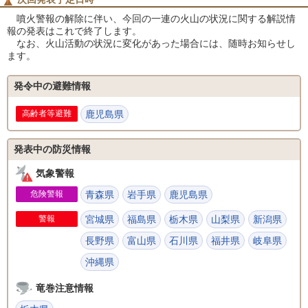
噴火警報の解除に伴い、今回の一連の火山の状況に関する解説情
報の発表はこれで終了します。
なお、火山活動の状況に変化があった場合には、随時お知らせし
ます。
発令中の避難情報
高齢者等避難
鹿児島県
発表中の防災情報
気象警報
危険警報
青森県
岩手県
鹿児島県
警報
宮城県
福島県
栃木県
山梨県
新潟県
長野県
富山県
石川県
福井県
岐阜県
沖縄県
竜巻注意情報