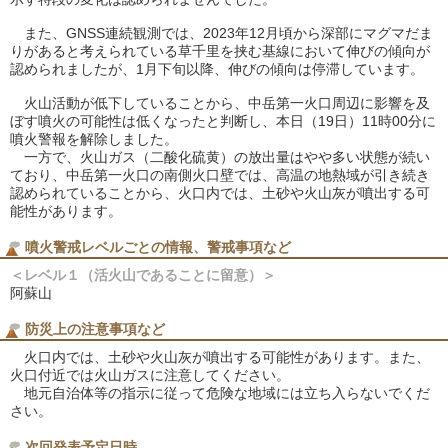
また、GNSS連続観測では、2023年12月頃から深部にマグマだま
りがあると考えられている草千里を挟む基線において伸びの傾向が
認められましたが、1月下旬以降、伸びの傾向は停滞しています。
火山活動が低下していることから、中岳第一火口周辺に影響を及
ぼす噴火の可能性は低くなったと判断し、本日（19日）11時00分に
噴火警報を解除しました。
一方で、火山ガス（二酸化硫黄）の放出量はやや多い状態が続い
ており、中岳第一火口の南側火口壁では、高温の地熱域が引き続き
認められていることから、火口内では、土砂や火山灰が噴出する可
能性があります。
噴火警戒レベルごとの情報、警戒事項など
＜レベル１（活火山であることに留意）＞
阿蘇山
防災上の注意事項など
火口内では、土砂や火山灰が噴出する可能性があります。また、
火口付近では火山ガスに注意してください。
地元自治体等の指示に従って危険な地域には立ち入らないでくだ
さい。
次回発表予定日時