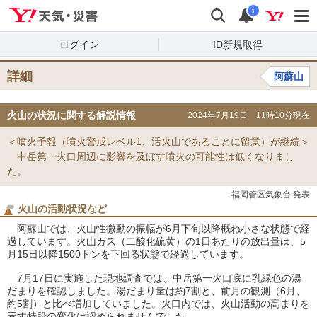
Yahoo!天気・災害
検索
通知
i
ログイン
ID新規取得
詳細
阿蘇山
火山の状況に関する解説情報
2024年7月19日 11時10分現在
＜噴火予報（噴火警戒レベル1、活火山であることに留意）が継続＞
中岳第一火口周辺に影響を及ぼす噴火の可能性は低くなりまし
た。
福岡管区気象台 発表
火山の活動状況など
阿蘇山では、火山性微動の振幅が6月下旬以降概ね小さな状態で経
過しています。火山ガス（二酸化硫黄）の1日あたりの放出量は、5
月15日以降1500トンを下回る状態で経過しています。
7月17日に実施した現地調査では、中岳第一火口底に乳緑色の湯
だまりを確認しました。湯だまり量は約7割と、前月の観測（6月、
約5割）と比べ増加していました。火口内では、火山活動の高まりを
示す特段の変化は認められませんでした。