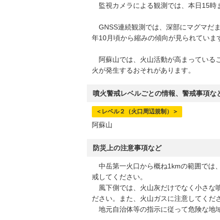
監視カメラによる観測では、本日15時ま
GNSS連続観測では、深部にマグマだま
年10月頃から縮みの傾向が見られていま
阿蘇山では、火山活動が高まっているこ
火が発生するおそれがあります。
噴火警戒レベルごとの情報、警戒事項な
＜レベル２（火口周辺規制）＞
阿蘇山
防災上の注意事項など
中岳第一火口から概ね1kmの範囲では
戒してください。
風下側では、火山灰だけでなく小さな噴
ださい。また、火山ガスに注意してくだ
地元自治体等の指示に従って危険な地域