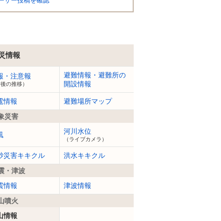
ーザー投稿を確認
災情報
避難情報・避難所の
報・注意報
開設情報
今後の推移）
電情報
避難場所マップ
象災害
河川水位
風
（ライブカメラ）
砂災害キキクル
洪水キキクル
震・津波
震情報
津波情報
山噴火
山情報