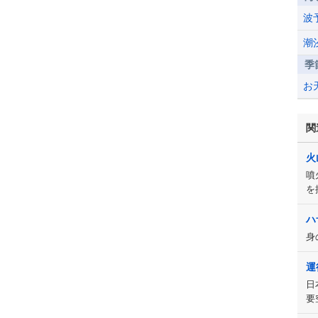
波
潮
季
お
関
火
噴
を
ハ
身
運
日
要