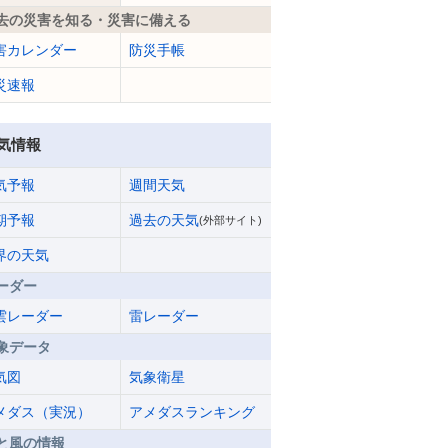
去の災害を知る・災害に備える
害カレンダー
防災手帳
災速報
気情報
気予報
週間天気
期予報
過去の天気
(外部サイト)
界の天気
ーダー
雲レーダー
雷レーダー
象データ
気図
気象衛星
メダス（実況）
アメダスランキング
と風の情報