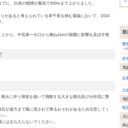
ユ
でに、白色の噴煙が最高で300mまで上がりました。
りがあると考えられている草千里を挟む基線において、2024
す。
防
とから、中岳第一火口から概ね1kmの範囲に影響を及ぼす噴
警
（
ど
停
気
台
土
、噴火に伴う弾道を描いて飛散する大きな噴石及び火砕流に警
地
地
石が遠方まで風に流されて降るおそれがあるため注意してく
さい。
火
には立ち入らないでください。
火