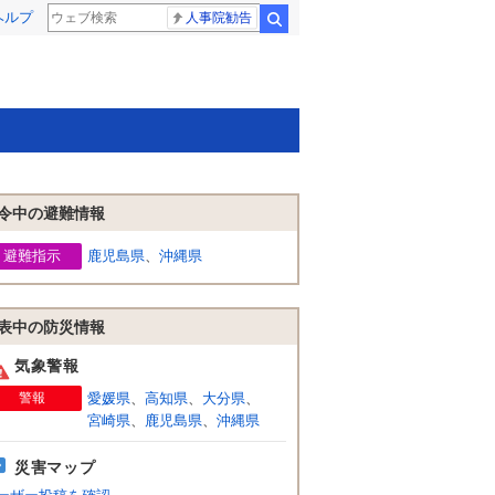
ヘルプ
人事院勧告
検索
令中の避難情報
避難指示
鹿児島県
、
沖縄県
表中の防災情報
気象警報
警報
愛媛県
、
高知県
、
大分県
、
宮崎県
、
鹿児島県
、
沖縄県
災害マップ