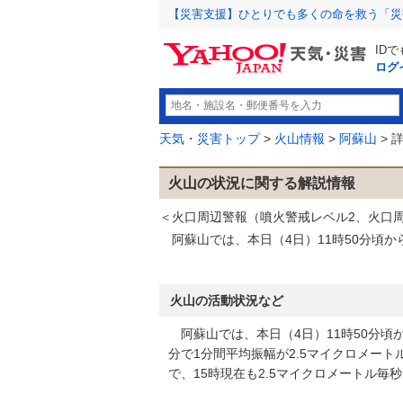
【災害支援】ひとりでも多くの命を救う「災
ID
ログ
天気・災害トップ
>
火山情報
>
阿蘇山
> 
火山の状況に関する解説情報
＜火口周辺警報（噴火警戒レベル2、火口
阿蘇山では、本日（4日）11時50分頃
火山の活動状況など
阿蘇山では、本日（4日）11時50分頃
分で1分間平均振幅が2.5マイクロメー
で、15時現在も2.5マイクロメートル毎