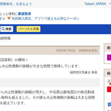
害救助犬」を支えよう
Yahoo! JAPAN
でもっと便利に
新規取得
イン
初回購入限定、アプリで使えるお得なクーポン
パーソナル天気
詳細情報
発
2025年7月4日 16時00分現在
周辺規制）が継続＞
から火山性微動の振幅が大きな状態で推移しています。
福岡管区気象台 発表
発
から火山性微動の振幅が増大し、中岳西山腹地震計の南北動成
トル毎秒を超えました。その後も火山性微動の振幅は大きな状態
秒を超えています。