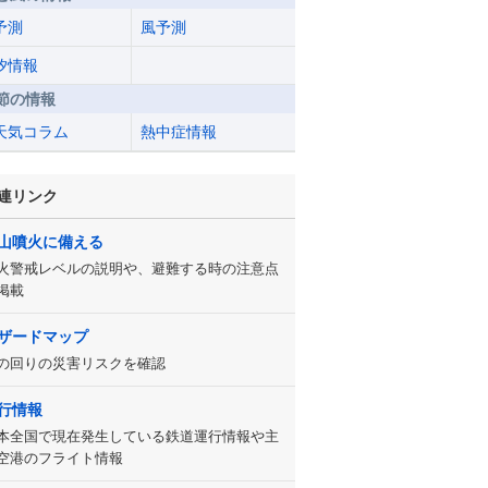
予測
風予測
汐情報
節の情報
天気コラム
熱中症情報
連リンク
山噴火に備える
火警戒レベルの説明や、避難する時の注意点
掲載
ザードマップ
の回りの災害リスクを確認
行情報
本全国で現在発生している鉄道運行情報や主
空港のフライト情報