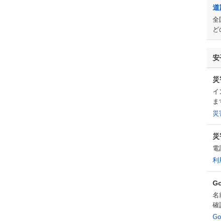
道
全
ど
安
災
イ
ま
災
災
電
利
G
名
確
G