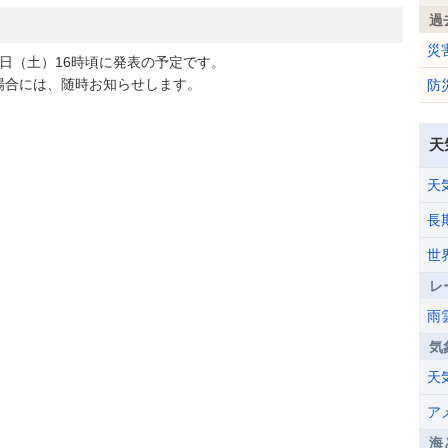
過
災
日（土）16時頃に発表の予定です。
合には、随時お知らせします。
防
天
天
長
世
レ
雨
気
天
ア
海