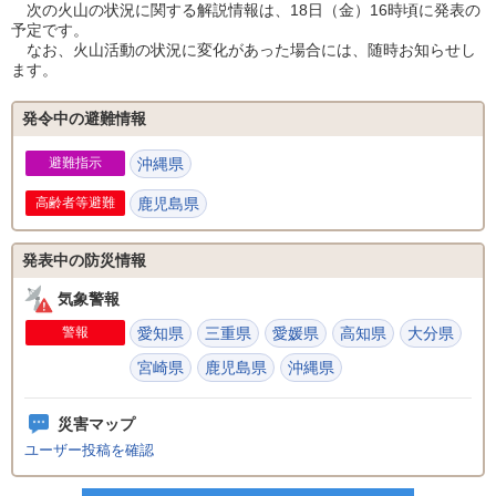
次の火山の状況に関する解説情報は、18日（金）16時頃に発表の
予定です。
なお、火山活動の状況に変化があった場合には、随時お知らせし
ます。
発令中の避難情報
避難指示
沖縄県
高齢者等避難
鹿児島県
発表中の防災情報
気象警報
警報
愛知県
三重県
愛媛県
高知県
大分県
宮崎県
鹿児島県
沖縄県
災害マップ
ユーザー投稿を確認