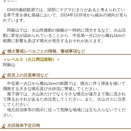
GNSS連続観測では、深部にマグマだまりがあると考えられてい
る草千里を挟む基線において、2024年10月頃から縮みの傾向が見ら
れています。
阿蘇山では、火山性微動の振幅が一時的に増大するなど、火山活
動に変化が認められていることから、中岳第一火口から概ね1kmの
範囲に影響を及ぼす噴火が発生するおそれがあります。
噴火警戒レベルごとの情報、警戒事項など
＜レベル２（火口周辺規制）＞
阿蘇山
防災上の注意事項など
中岳第一火口から概ね1kmの範囲では、噴火に伴う弾道を描いて
飛散する大きな噴石及び火砕流に警戒してください。
風下側では、火山灰だけでなく小さな噴石が遠方まで風に流され
て降るおそれがあるため注意してください。また、火山ガスに注意
してください。
地元自治体等の指示に従って危険な地域には立ち入らないでくだ
さい。
次回発表予定日時