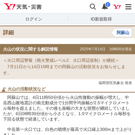
Yahoo!天気・災害
検索
通知
i
ログイン
ID新規取得
詳細
阿蘇山
火山の状況に関する解説情報
2025年7月14日 16時00分現在
＜火口周辺警報（噴火警戒レベル2、火口周辺規制）が継続＞
7月11日から14日15時までの阿蘇山の活動状況をお知らせしま
す。
福岡管区気象台 発表
火山の活動状況など
阿蘇山では、4日11時50分頃から火山性微動の振幅が増大し、中
岳西山腹地震計の南北動成分で1分間平均振幅が2.5マイクロメート
ル毎秒を超えました。その後も振幅の大きな状態が継続していまし
たが、6日08時30分頃から小さくなり、1.0マイクロメートル毎秒を
下回る状態で経過しています。
中岳第一火口では、白色の噴煙が最高で火口縁上300mまで上がり
ました。