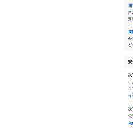
運
日
要
道
全
ど
安
災
イ
ま
災
災
電
利