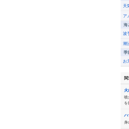
天
ア
海
波
潮
季
お
関
火
噴
を
ハ
身