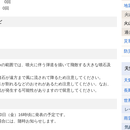
0回
地
0回
火
ど
火
過
災
防
mの範囲では、噴火に伴う弾道を描いて飛散する大きな噴石及
天
石が遠方まで風に流されて降るため注意してください。
天
が割れるなどのおそれがあるため注意してください。なお、
流が発生する可能性がありますので留意してください。
長
世
レ
日（金）16時頃に発表の予定です。
雨
合には、随時お知らせします。
気