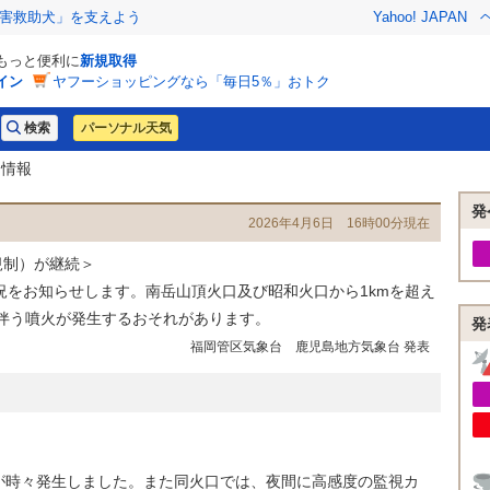
害救助犬」を支えよう
Yahoo! JAPAN
でもっと便利に
新規取得
イン
ヤフーショッピングなら「毎日5％」おトク
パーソナル天気
細情報
発
2026年4月6日 16時00分現在
規制）が継続＞
況をお知らせします。南岳山頂火口及び昭和火口から1kmを超え
伴う噴火が発生するおそれがあります。
発
福岡管区気象台 鹿児島地方気象台 発表
時々発生しました。また同火口では、夜間に高感度の監視カ