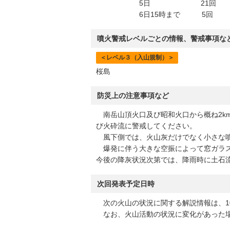
5日 21回 
6日15時まで 5回 
噴火警戒レベルごとの情報、警戒事項な
＜レベル３（入山規制）＞
桜島
防災上の注意事項など
南岳山頂火口及び昭和火口から概ね2k
び火砕流に警戒してください。
風下側では、火山灰だけでなく小さな噴
爆発に伴う大きな空振によって窓ガラス
今後の降灰状況次第では、降雨時に土石
次回発表予定日時
次の火山の状況に関する解説情報は、10
なお、火山活動の状況に変化があった場