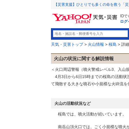
【災害支援】ひとりでも多くの命を救う「災
ID
ログ
天気・災害トップ
>
火山情報
>
桜島
> 詳
火山の状況に関する解説情報
＜火口周辺警報（噴火警戒レベル3、入山
4月3日から6日15時までの桜島の活動状
て飛散する大きな噴石や小規模な火砕流を
火山の活動状況など
桜島では、噴火活動が続いています。
南岳山頂火口では、ごく小規模な噴火が