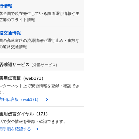
行情報
本全国で現在発生している鉄道運行情報や主
空港のフライト情報
路交通情報
国の高速道路の渋滞情報や通行止め・事故な
の道路交通情報
否確認サービス
（外部サービス）
害用伝言板（web171）
ンターネット上で安否情報を登録・確認でき
す。
害用伝言板（web171）
害用伝言ダイヤル（171）
話で安否情報を登録・確認できます。
用手順を確認する