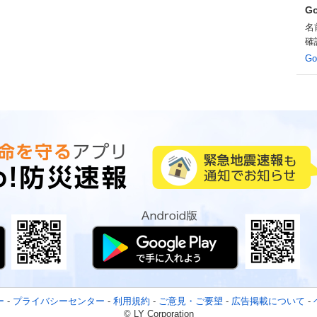
G
名
確
G
ー
-
プライバシーセンター
-
利用規約
-
ご意見・ご要望
-
広告掲載について
-
© LY Corporation