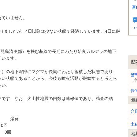
富
れていません。
ユ
りましたが、4日以降は少ない状態で経過しています。4日に継
。
鹿児島湾奥部）を挟む基線で長期にわたり姶良カルデラの地下
ています。
防
）の地下深部にマグマが長期にわたり蓄積した状態であり、
警
多い状態であることから、今後も噴火活動が継続すると考えら
（
さい。
停
です。なお、火山性地震の回数は速報値であり、精査の結
気
台
爆発
土
0回
0回
地