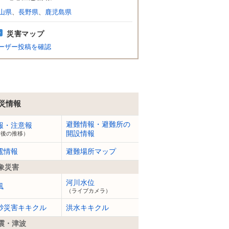
山県
、
長野県
、
鹿児島県
災害マップ
ーザー投稿を確認
災情報
避難情報・避難所の
報・注意報
開設情報
今後の推移）
電情報
避難場所マップ
象災害
河川水位
風
（ライブカメラ）
砂災害キキクル
洪水キキクル
震・津波