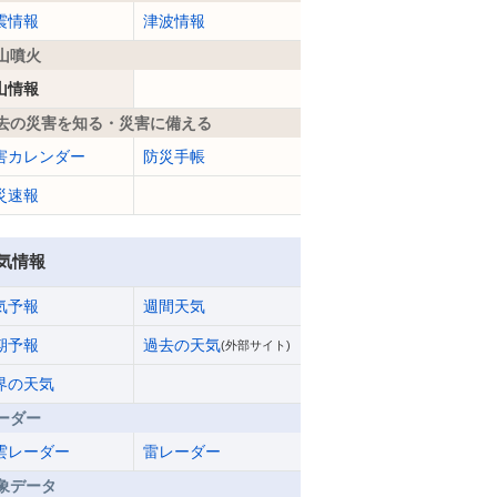
震情報
津波情報
山噴火
山情報
去の災害を知る・災害に備える
害カレンダー
防災手帳
災速報
気情報
気予報
週間天気
期予報
過去の天気
(外部サイト)
界の天気
ーダー
雲レーダー
雷レーダー
象データ