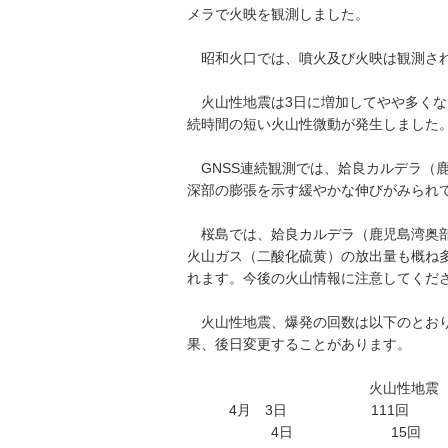
メラで火映を観測しました。
昭和火口では、噴火及び火映は観測さ
火山性地震は3日に増加してやや多くな
続時間の短い火山性微動が発生しました
GNSS連続観測では、姶良カルデラ（
深部の膨張を示す緩やかな伸びがみられ
桜島では、姶良カルデラ（鹿児島湾奥部
火山ガス（二酸化硫黄）の放出量も概ね
れます。今後の火山情報に注意してくだ
火山性地震、爆発の回数は以下のとおり
果、後日変更することがあります。
火山性地震 
4月 3日 111回 
4日 15回 