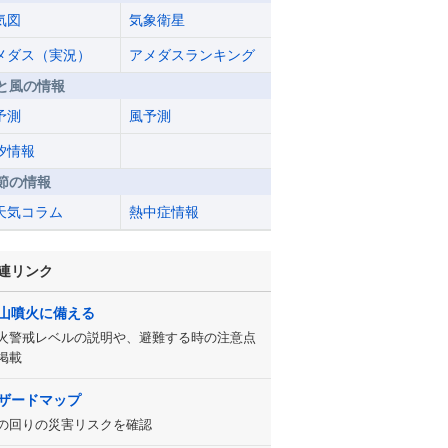
気図
気象衛星
メダス（実況）
アメダスランキング
と風の情報
予測
風予測
汐情報
節の情報
天気コラム
熱中症情報
連リンク
山噴火に備える
火警戒レベルの説明や、避難する時の注意点
掲載
ザードマップ
の回りの災害リスクを確認