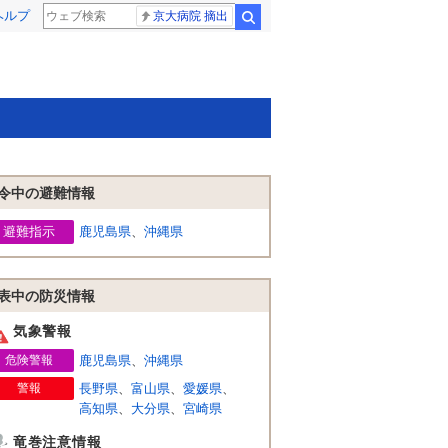
ヘルプ
京大病院 摘出
検索
令中の避難情報
避難指示
鹿児島県
、
沖縄県
表中の防災情報
気象警報
危険警報
鹿児島県
、
沖縄県
警報
長野県
、
富山県
、
愛媛県
、
高知県
、
大分県
、
宮崎県
竜巻注意情報