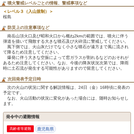
噴火警戒レベルごとの情報、警戒事項など
＜レベル３（入山規制）＞
桜島
防災上の注意事項など
南岳山頂火口及び昭和火口から概ね2kmの範囲では、噴火に伴う
弾道を描いて飛散する大きな噴石及び火砕流に警戒してください。
風下側では、火山灰だけでなく小さな噴石が遠方まで風に流され
て降るため注意してください。
爆発に伴う大きな空振によって窓ガラスが割れるなどのおそれが
あるため注意してください。なお、今後の降灰状況次第では、降雨
時に土石流が発生する可能性がありますので留意してください。
次回発表予定日時
次の火山の状況に関する解説情報は、24日（金）16時頃に発表の
予定です。
なお、火山活動の状況に変化があった場合には、随時お知らせし
ます。
発令中の避難情報
高齢者等避難
鹿児島県