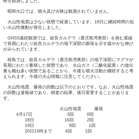
映を観測しました。
昭和火口では、噴火及び火映は観測されていません。
火山性地震は少ない状態で経過しています。18日に継続時間の短
い火山性微動が発生しました。
GNSS連続観測では、姶良カルデラ（鹿児島湾奥部）を挟む基線
で長期にわたり姶良カルデラの地下深部の膨張を示す緩やかな伸び
がみられています。
桜島では、姶良カルデラ（鹿児島湾奥部）の地下深部にマグマが
長期にわたり蓄積した状態であり、火山ガス（二酸化硫黄）の放出
量も概ね多い状態であることから、今後も噴火活動が継続すると考
えられます。今後の火山情報に注意してください。
火山性地震、爆発の回数は以下のとおりです。なお、火山性地震
の回数は速報値であり、精査の結果、後日変更することがありま
す。
火山性地震 爆発
4月17日 3回 0回
18日 16回 2回
19日 9回 1回
20日15時まで 4回 1回