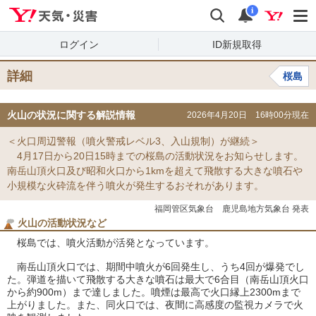
Yahoo!天気・災害
検索
通知
i
ログイン
ID新規取得
詳細
桜島
火山の状況に関する解説情報
2026年4月20日 16時00分現在
＜火口周辺警報（噴火警戒レベル3、入山規制）が継続＞
4月17日から20日15時までの桜島の活動状況をお知らせします。
南岳山頂火口及び昭和火口から1kmを超えて飛散する大きな噴石や
小規模な火砕流を伴う噴火が発生するおそれがあります。
福岡管区気象台 鹿児島地方気象台 発表
火山の活動状況など
桜島では、噴火活動が活発となっています。
南岳山頂火口では、期間中噴火が6回発生し、うち4回が爆発でし
た。弾道を描いて飛散する大きな噴石は最大で6合目（南岳山頂火口
から約900m）まで達しました。噴煙は最高で火口縁上2300mまで
上がりました。また、同火口では、夜間に高感度の監視カメラで火