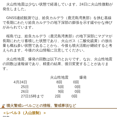
火山性地震は少ない状態で経過しています。24日に火山性微動が
発生しました。
GNSS連続観測では、姶良カルデラ（鹿児島湾奥部）を挟む基線
で長期にわたり姶良カルデラの地下深部の膨張を示す緩やかな伸び
がみられています。
桜島では、姶良カルデラ（鹿児島湾奥部）の地下深部にマグマが
長期にわたり蓄積した状態であり、火山ガス（二酸化硫黄）の放出
量も概ね多い状態であることから、今後も噴火活動が継続すると考
えられます。今後の火山情報に注意してください。
火山性地震、爆発の回数は以下のとおりです。なお、火山性地震
の回数は速報値であり、精査の結果、後日変更することがありま
す。
火山性地震 爆発
4月24日 8回 0回
25日 5回 0回
26日 9回 0回
27日15時まで 2回 0回
噴火警戒レベルごとの情報、警戒事項など
＜レベル３（入山規制）＞