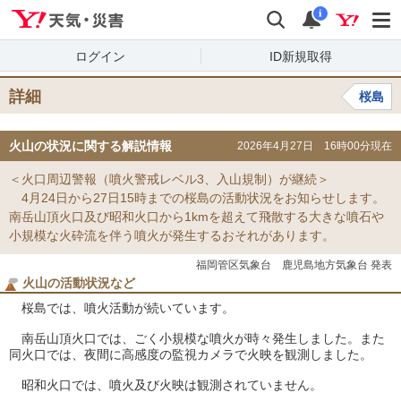
Yahoo!天気・災害
検索
通知
i
ログイン
ID新規取得
詳細
桜島
火山の状況に関する解説情報
2026年4月27日 16時00分現在
＜火口周辺警報（噴火警戒レベル3、入山規制）が継続＞
4月24日から27日15時までの桜島の活動状況をお知らせします。
南岳山頂火口及び昭和火口から1kmを超えて飛散する大きな噴石や
小規模な火砕流を伴う噴火が発生するおそれがあります。
福岡管区気象台 鹿児島地方気象台 発表
火山の活動状況など
桜島では、噴火活動が続いています。
南岳山頂火口では、ごく小規模な噴火が時々発生しました。また
同火口では、夜間に高感度の監視カメラで火映を観測しました。
昭和火口では、噴火及び火映は観測されていません。