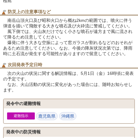
桜島
防災上の注意事項など
南岳山頂火口及び昭和火口から概ね2kmの範囲では、噴火に伴う
弾道を描いて飛散する大きな噴石及び火砕流に警戒してください。
風下側では、火山灰だけでなく小さな噴石が遠方まで風に流され
て降るため注意してください。
爆発に伴う大きな空振によって窓ガラスが割れるなどのおそれが
あるため注意してください。なお、今後の降灰状況次第では、降雨
時に土石流が発生する可能性がありますので留意してください。
次回発表予定日時
次の火山の状況に関する解説情報は、5月1日（金）16時頃に発表
の予定です。
なお、火山活動の状況に変化があった場合には、随時お知らせし
ます。
発令中の避難情報
避難指示
鹿児島県
沖縄県
発表中の防災情報