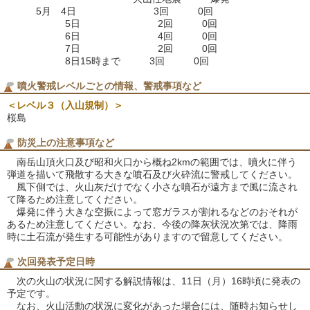
5月 4日 3回 0回
5日 2回 0回
6日 4回 0回
7日 2回 0回
8日15時まで 3回 0回
噴火警戒レベルごとの情報、警戒事項など
＜レベル３（入山規制）＞
桜島
防災上の注意事項など
南岳山頂火口及び昭和火口から概ね2kmの範囲では、噴火に伴う
弾道を描いて飛散する大きな噴石及び火砕流に警戒してください。
風下側では、火山灰だけでなく小さな噴石が遠方まで風に流され
て降るため注意してください。
爆発に伴う大きな空振によって窓ガラスが割れるなどのおそれが
あるため注意してください。なお、今後の降灰状況次第では、降雨
時に土石流が発生する可能性がありますので留意してください。
次回発表予定日時
次の火山の状況に関する解説情報は、11日（月）16時頃に発表の
予定です。
なお、火山活動の状況に変化があった場合には、随時お知らせし