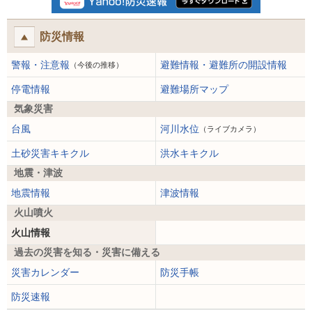
防災情報
警報・注意報
避難情報・避難所の開設情報
（今後の推移）
停電情報
避難場所マップ
気象災害
台風
河川水位
（ライブカメラ）
土砂災害キキクル
洪水キキクル
地震・津波
地震情報
津波情報
火山噴火
火山情報
過去の災害を知る・災害に備える
災害カレンダー
防災手帳
防災速報