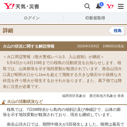
Yahoo!天気・災害
検索
通知
i
ログイン
ID新規取得
詳細
桜島
火山の状況に関する解説情報
2026年5月8日 16時00分現在
＜火口周辺警報（噴火警戒レベル3、入山規制）が継続＞
5月4日から8日15時までの桜島の活動状況をお知らせします。桜
島では、山体膨張を示す地殻変動が観測されています。南岳山頂火
口及び昭和火口から1kmを超えて飛散する大きな噴石や小規模な火
砕流を伴う噴火が発生するおそれがあります。また、風下側では降
灰に注意が必要です。
福岡管区気象台 鹿児島地方気象台 発表
火山の活動状況など
桜島では、7日08時頃から島内の傾斜計及び伸縮計で、山体の膨
張を示す地殻変動が観測されており、現在も継続しています。
南岳山頂火口では、期間中噴火が2回発生しました。噴煙は最高で