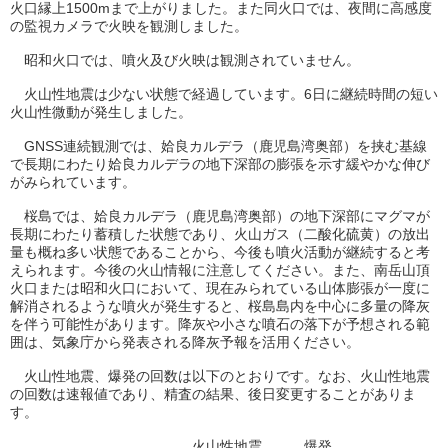
火口縁上1500mまで上がりました。また同火口では、夜間に高感度
の監視カメラで火映を観測しました。
昭和火口では、噴火及び火映は観測されていません。
火山性地震は少ない状態で経過しています。6日に継続時間の短い
火山性微動が発生しました。
GNSS連続観測では、姶良カルデラ（鹿児島湾奥部）を挟む基線
で長期にわたり姶良カルデラの地下深部の膨張を示す緩やかな伸び
がみられています。
桜島では、姶良カルデラ（鹿児島湾奥部）の地下深部にマグマが
長期にわたり蓄積した状態であり、火山ガス（二酸化硫黄）の放出
量も概ね多い状態であることから、今後も噴火活動が継続すると考
えられます。今後の火山情報に注意してください。また、南岳山頂
火口または昭和火口において、現在みられている山体膨張が一度に
解消されるような噴火が発生すると、桜島島内を中心に多量の降灰
を伴う可能性があります。降灰や小さな噴石の落下が予想される範
囲は、気象庁から発表される降灰予報を活用ください。
火山性地震、爆発の回数は以下のとおりです。なお、火山性地震
の回数は速報値であり、精査の結果、後日変更することがありま
す。
火山性地震 爆発