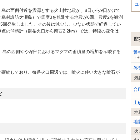
ユ
島の西側付近を震源とする火山性地震が、8日から9日かけて
島村諏訪之瀬島）で震度3を観測する地震が6回、震度2を観測
15回発生しました。その後は減少し、少ない状態で経過してい
点の傾斜計（御岳火口から南西2.2km）では、特段の変化は
防
以降、島の西側やや深部におけるマグマの蓄積量の増加を示唆する
警
（
停
継続しており、御岳火口周辺では、噴火に伴い大きな噴石が
気
。
台
ど
土
地
地
火