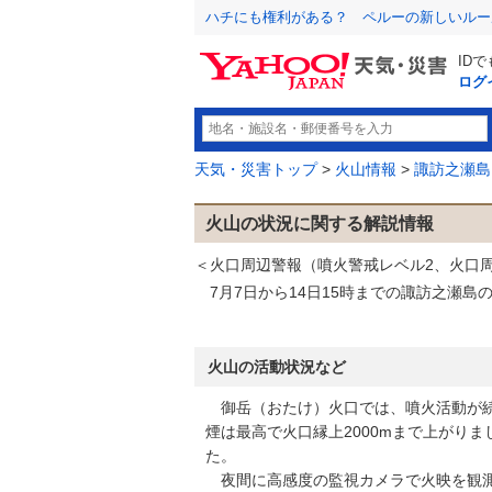
ハチにも権利がある？ ペルーの新しいルー
ID
ログ
天気・災害トップ
>
火山情報
>
諏訪之瀬島
火山の状況に関する解説情報
＜火口周辺警報（噴火警戒レベル2、火口
7月7日から14日15時までの諏訪之瀬島
火山の活動状況など
御岳（おたけ）火口では、噴火活動が続
煙は最高で火口縁上2000mまで上がり
た。
夜間に高感度の監視カメラで火映を観