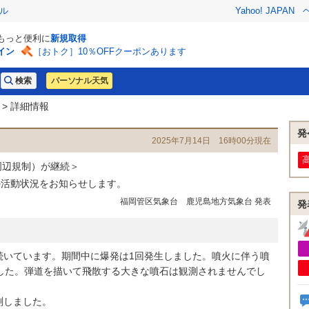
ル
Yahoo! JAPAN
でもっと便利に
新規取得
イン
［おトク］10％OFFクーポンあります
パーソナル天気
> 詳細情報
発
2025年7月14日 16時00分現在
周辺規制）が継続＞
の活動状況をお知らせします。
福岡管区気象台 鹿児島地方気象台 発表
発
いています。期間中に爆発は1回発生しました。噴火に伴う噴
ました。弾道を描いて飛散する大きな噴石は観測されませんでし
測しました。