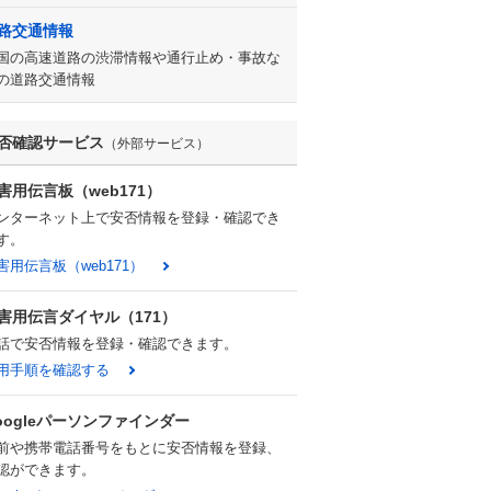
路交通情報
国の高速道路の渋滞情報や通行止め・事故な
の道路交通情報
否確認サービス
（外部サービス）
害用伝言板（web171）
ンターネット上で安否情報を登録・確認でき
す。
害用伝言板（web171）
害用伝言ダイヤル（171）
話で安否情報を登録・確認できます。
用手順を確認する
oogleパーソンファインダー
前や携帯電話番号をもとに安否情報を登録、
認ができます。