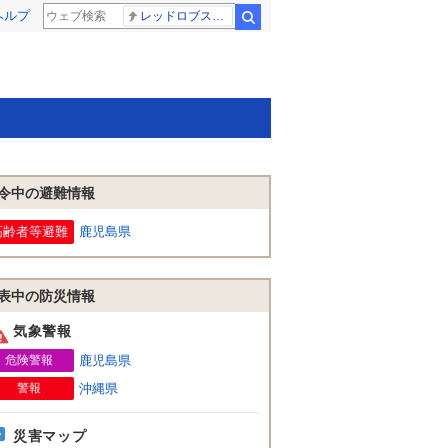
ヘルプ
レッドロブスター
検索
令中の避難情報
高齢者等避難
鹿児島県
表中の防災情報
気象警報
危険警報
鹿児島県
警報
沖縄県
災害マップ