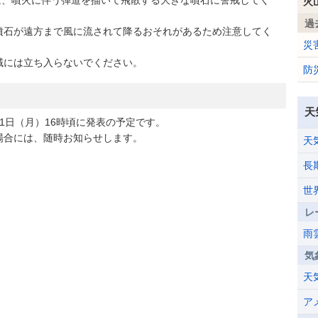
は、噴火に伴う弾道を描いて飛散する大きな噴石に警戒してく
火
過
石が遠方まで風に流されて降るおそれがあるため注意してく
災
には立ち入らないでください。
防
天
日（月）16時頃に発表の予定です。
合には、随時お知らせします。
天
長
世
レ
雨
気
天
ア