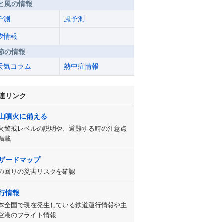
と風の情報
予測
風予測
汐情報
節の情報
天気コラム
熱中症情報
連リンク
山噴火に備える
火警戒レベルの説明や、避難する時の注意点
掲載
ザードマップ
の回りの災害リスクを確認
行情報
本全国で現在発生している鉄道運行情報や主
空港のフライト情報