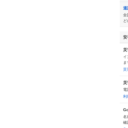
道
全
ど
安
災
イ
ま
災
災
電
利
G
名
確