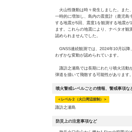
火山性微動は時々発生しました。また、
一時的に増加し、島内の震度計（鹿児島十
する地震が5回、震度1を観測する地震が
ます。これらの地震により、ナベタオ観測
認められませんでした。
GNSS連続観測では、2024年10月
わずかな変動が認められています。
諏訪之瀬島では長期にわたり噴火活動が
弾道を描いて飛散する可能性があります
噴火警戒レベルごとの情報、警戒事項な
＜レベル２（火口周辺規制）＞
諏訪之瀬島
防災上の注意事項など