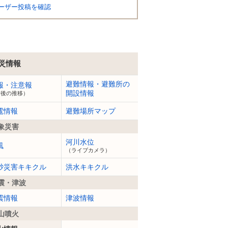
ーザー投稿を確認
災情報
避難情報・避難所の
報・注意報
開設情報
今後の推移）
電情報
避難場所マップ
象災害
河川水位
風
（ライブカメラ）
砂災害キキクル
洪水キキクル
震・津波
震情報
津波情報
山噴火