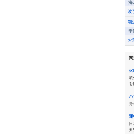
海
波
潮
季
お
関
火
噴
を
ハ
身
運
日
要