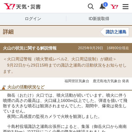
Yahoo!天気・災害
検索
通知
i
ログイン
ID新規取得
詳細
諏訪之瀬島
火山の状況に関する解説情報
2025年9月29日 16時00分現在
＜火口周辺警報（噴火警戒レベル2、火口周辺規制）が継続＞
9月22日から29日15時までの諏訪之瀬島の活動状況をお知らせし
ます。
福岡管区気象台 鹿児島地方気象台 発表
火山の活動状況など
御岳（おたけ）火口では、噴火活動が続いています。噴火に伴う
噴煙の高さの最高は、火口縁上1600m以上でした。弾道を描いて飛
散する大きな噴石は観測されませんでした。期間中、爆発は発生し
ていません。
夜間に高感度の監視カメラで火映を観測しました。
十島村役場諏訪之瀬島出張所によると、集落（御岳火口から南南
西約3.5km）で27日にごく少量の降灰が確認されました。