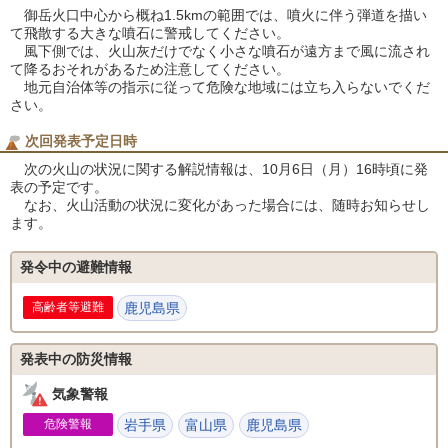
御岳火口中心から概ね1.5kmの範囲では、噴火に伴う弾道を描い
て飛散する大きな噴石に警戒してください。
風下側では、火山灰だけでなく小さな噴石が遠方まで風に流され
て降るおそれがあるため注意してください。
地元自治体等の指示に従って危険な地域には立ち入らないでくだ
さい。
次回発表予定日時
次の火山の状況に関する解説情報は、10月6日（月）16時頃に発
表の予定です。
なお、火山活動の状況に変化があった場合には、随時お知らせし
ます。
発令中の避難情報
高齢者等避難
鹿児島県
発表中の防災情報
気象警報
危険警報
岩手県
富山県
鹿児島県