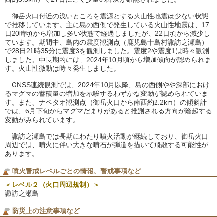
御岳火口付近の浅いところを震源とする火山性地震は少ない状態
で推移しています。主に島の西側で発生している火山性地震は、17
日20時頃から増加し多い状態で経過しましたが、22日頃から減少し
ています。期間中、島内の震度観測点（鹿児島十島村諏訪之瀬島）
で28日21時35分に震度3を観測しました。震度2や震度1は時々観測
しました。中長期的には、2024年10月頃から増加傾向が認められま
す。火山性微動は時々発生しました。
GNSS連続観測では、2024年10月以降、島の西側やや深部におけ
るマグマの蓄積量の増加を示唆するわずかな変動が認められていま
す。また、ナベタオ観測点（御岳火口から南西約2.2km）の傾斜計
では、6月下旬からマグマだまりがあると推測される方向が隆起する
変動がみられています。
諏訪之瀬島では長期にわたり噴火活動が継続しており、御岳火口
周辺では、噴火に伴い大きな噴石が弾道を描いて飛散する可能性が
あります。
噴火警戒レベルごとの情報、警戒事項など
＜レベル２（火口周辺規制）＞
諏訪之瀬島
防災上の注意事項など