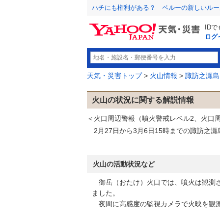
ハチにも権利がある？ ペルーの新しいルー
ID
ログ
天気・災害トップ
>
火山情報
>
諏訪之瀬島
火山の状況に関する解説情報
＜火口周辺警報（噴火警戒レベル2、火口
2月27日から3月6日15時までの諏訪之
火山の活動状況など
御岳（おたけ）火口では、噴火は観測さ
ました。
夜間に高感度の監視カメラで火映を観