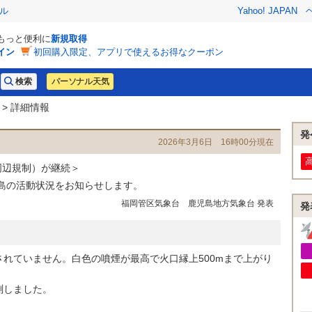
ル
Yahoo! JAPAN
でもっと便利に
新規取得
イン
初回購入限定、アプリで使えるお得なクーポン
パーソナル天気
> 詳細情報
発
2026年3月6日 16時00分現在
周辺規制）が継続＞
瀬島の活動状況をお知らせします。
福岡管区気象台 鹿児島地方気象台 発表
発
れていません。白色の噴煙が最高で火口縁上500mまで上がり
測しました。