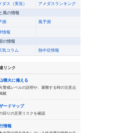
メダス（実況）
アメダスランキング
と風の情報
予測
風予測
汐情報
節の情報
天気コラム
熱中症情報
連リンク
山噴火に備える
火警戒レベルの説明や、避難する時の注意点
掲載
ザードマップ
の回りの災害リスクを確認
行情報