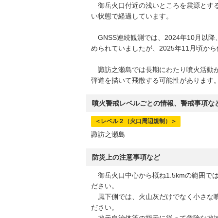
御岳火口付近の浅いところを震源とする
い状態で経過しています。
GNSS連続観測では、2024年10月
められていましたが、2025年11月頃か
諏訪之瀬島では長期にわたり噴火活動が
弾道を描いて飛散する可能性があります
噴火警戒レベルごとの情報、警戒事項な
＜レベル２（火口周辺規制）＞
諏訪之瀬島
防災上の注意事項など
御岳火口中心から概ね1.5kmの範囲で
ださい。
風下側では、火山灰だけでなく小さな噴
ださい。