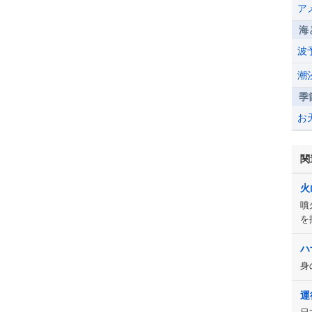
ア
海
波
潮
季
お
関
火
噴
を
ハ
身
運