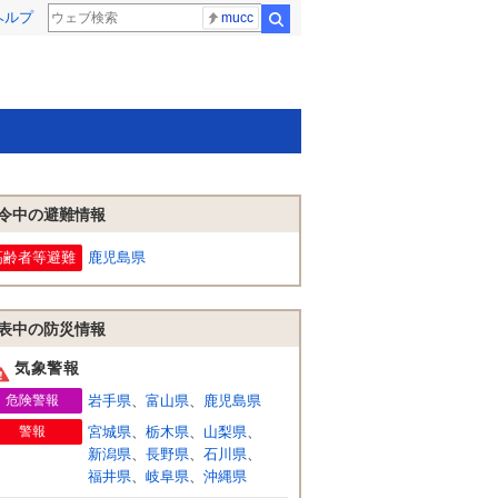
ヘルプ
mucc
検索
令中の避難情報
高齢者等避難
鹿児島県
表中の防災情報
気象警報
危険警報
岩手県
、
富山県
、
鹿児島県
警報
宮城県
、
栃木県
、
山梨県
、
新潟県
、
長野県
、
石川県
、
福井県
、
岐阜県
、
沖縄県