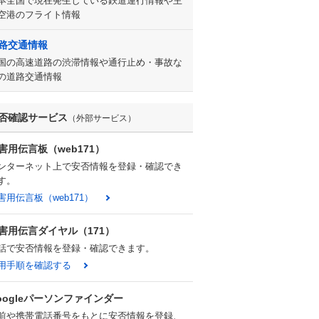
本全国で現在発生している鉄道運行情報や主
空港のフライト情報
路交通情報
国の高速道路の渋滞情報や通行止め・事故な
の道路交通情報
否確認サービス
（外部サービス）
害用伝言板（web171）
ンターネット上で安否情報を登録・確認でき
す。
害用伝言板（web171）
害用伝言ダイヤル（171）
話で安否情報を登録・確認できます。
用手順を確認する
oogleパーソンファインダー
前や携帯電話番号をもとに安否情報を登録、