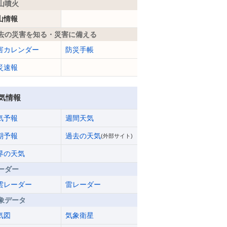
山噴火
山情報
去の災害を知る・災害に備える
害カレンダー
防災手帳
災速報
気情報
気予報
週間天気
期予報
過去の天気
(外部サイト)
界の天気
ーダー
雲レーダー
雷レーダー
象データ
気図
気象衛星