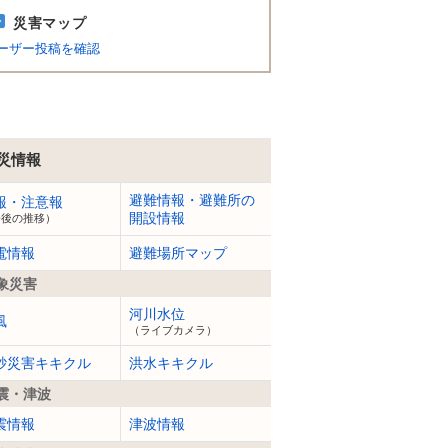
災害マップ
ーザー投稿を確認
災情報
避難情報・避難所の
報・注意報
開設情報
今後の推移）
電情報
避難場所マップ
象災害
河川水位
風
（ライブカメラ）
砂災害キキクル
洪水キキクル
震・津波
震情報
津波情報