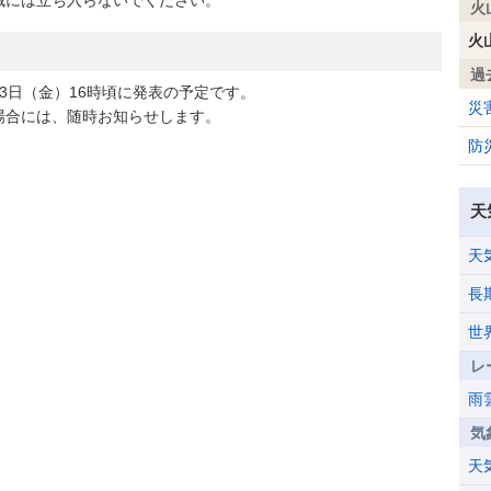
には立ち入らないでください。
火
火
過
日（金）16時頃に発表の予定です。
災
合には、随時お知らせします。
防
天
天
長
世
レ
雨
気
天