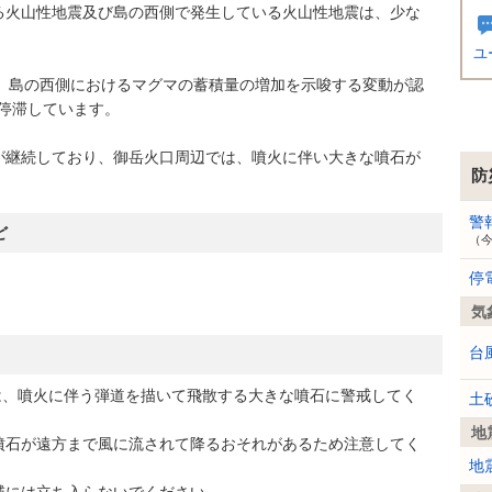
火山性地震及び島の西側で発生している火山性地震は、少な
ユ
以降、島の西側におけるマグマの蓄積量の増加を示唆する変動が認
ら停滞しています。
継続しており、御岳火口周辺では、噴火に伴い大きな噴石が
防
。
警
ど
（
停
気
台
は、噴火に伴う弾道を描いて飛散する大きな噴石に警戒してく
土
地
石が遠方まで風に流されて降るおそれがあるため注意してく
地