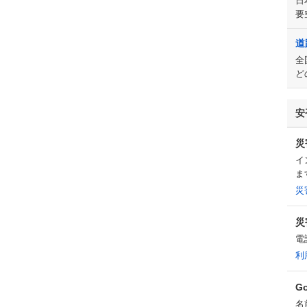
日
要
道
全
ど
安
災
イ
ま
災
災
電
利
G
名