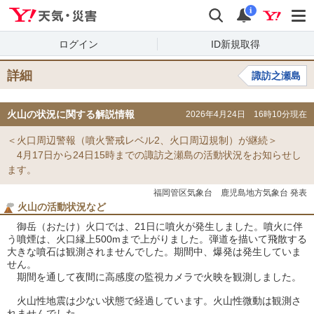
Yahoo!天気・災害
検索
通知
i
ログイン
ID新規取得
詳細
諏訪之瀬島
火山の状況に関する解説情報
2026年4月24日 16時10分現在
＜火口周辺警報（噴火警戒レベル2、火口周辺規制）が継続＞
4月17日から24日15時までの諏訪之瀬島の活動状況をお知らせし
ます。
福岡管区気象台 鹿児島地方気象台 発表
火山の活動状況など
御岳（おたけ）火口では、21日に噴火が発生しました。噴火に伴
う噴煙は、火口縁上500mまで上がりました。弾道を描いて飛散する
大きな噴石は観測されませんでした。期間中、爆発は発生していま
せん。
期間を通して夜間に高感度の監視カメラで火映を観測しました。
火山性地震は少ない状態で経過しています。火山性微動は観測さ
れませんでした。