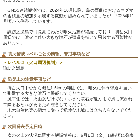
GNSS連続観測では、2024年10月以降、島の西側におけるマグマ
の蓄積量の増加を示唆する変動が認められていましたが、2025年11
月頃から停滞しています。
諏訪之瀬島では長期にわたり噴火活動が継続しており、御岳火口
周辺では、噴火に伴い大きな噴石が弾道を描いて飛散する可能性が
あります。
噴火警戒レベルごとの情報、警戒事項など
＜レベル２（火口周辺規制）＞
諏訪之瀬島
防災上の注意事項など
御岳火口中心から概ね1.5kmの範囲では、噴火に伴う弾道を描い
て飛散する大きな噴石に警戒してください。
風下側では、火山灰だけでなく小さな噴石が遠方まで風に流され
て降るおそれがあるため注意してください。
地元自治体等の指示に従って危険な地域には立ち入らないでくだ
さい。
次回発表予定日時
次の火山の状況に関する解説情報は、5月1日（金）16時頃に発表