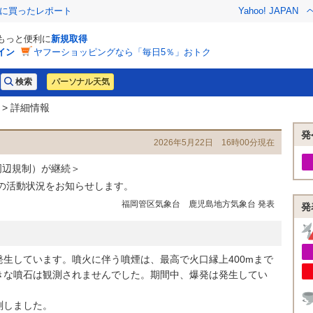
際に買ったレポート
Yahoo! JAPAN
でもっと便利に
新規取得
イン
ヤフーショッピングなら「毎日5％」おトク
パーソナル天気
> 詳細情報
発
2026年5月22日 16時00分現在
周辺規制）が継続＞
島の活動状況をお知らせします。
福岡管区気象台 鹿児島地方気象台 発表
発
生しています。噴火に伴う噴煙は、最高で火口縁上400mまで
きな噴石は観測されませんでした。期間中、爆発は発生してい
測しました。