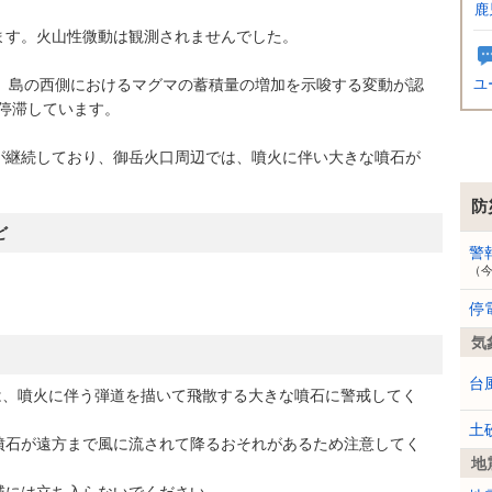
鹿
す。火山性微動は観測されませんでした。
以降、島の西側におけるマグマの蓄積量の増加を示唆する変動が認
ユ
ら停滞しています。
継続しており、御岳火口周辺では、噴火に伴い大きな噴石が
。
防
ど
警
（
停
気
台
は、噴火に伴う弾道を描いて飛散する大きな噴石に警戒してく
土
石が遠方まで風に流されて降るおそれがあるため注意してく
地