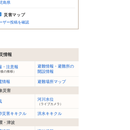
児島県
災害マップ
ーザー投稿を確認
災情報
避難情報・避難所の
報・注意報
開設情報
今後の推移）
電情報
避難場所マップ
象災害
河川水位
風
（ライブカメラ）
砂災害キキクル
洪水キキクル
震・津波