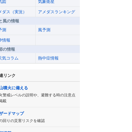
気図
気象衛星
メダス（実況）
アメダスランキング
と風の情報
予測
風予測
汐情報
節の情報
天気コラム
熱中症情報
連リンク
山噴火に備える
火警戒レベルの説明や、避難する時の注意点
掲載
ザードマップ
の回りの災害リスクを確認