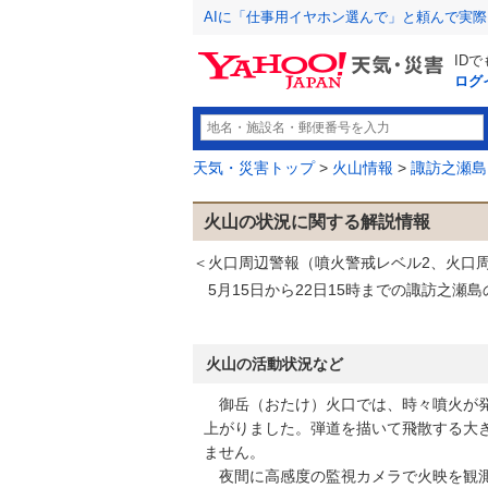
AIに「仕事用イヤホン選んで」と頼んで実
ID
ログ
天気・災害トップ
>
火山情報
>
諏訪之瀬島
火山の状況に関する解説情報
＜火口周辺警報（噴火警戒レベル2、火口
5月15日から22日15時までの諏訪之瀬
火山の活動状況など
御岳（おたけ）火口では、時々噴火が発
上がりました。弾道を描いて飛散する大
ません。
夜間に高感度の監視カメラで火映を観