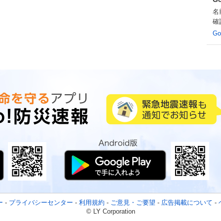
名
確
G
ー
-
プライバシーセンター
-
利用規約
-
ご意見・ご要望
-
広告掲載について
-
© LY Corporation