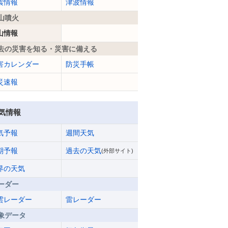
震情報
津波情報
山噴火
山情報
去の災害を知る・災害に備える
害カレンダー
防災手帳
災速報
気情報
気予報
週間天気
期予報
過去の天気
(外部サイト)
界の天気
ーダー
雲レーダー
雷レーダー
象データ