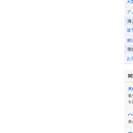
天
ア
海
波
潮
季
お
関
火
噴
を
ハ
身