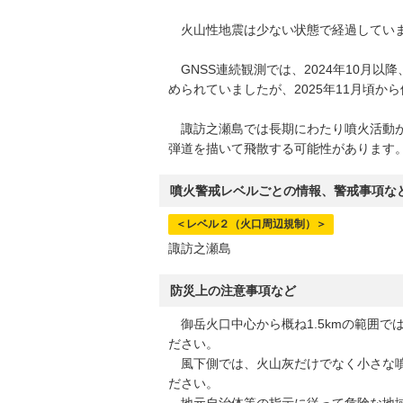
火山性地震は少ない状態で経過していま
GNSS連続観測では、2024年10月
められていましたが、2025年11月頃か
諏訪之瀬島では長期にわたり噴火活動が
弾道を描いて飛散する可能性があります
噴火警戒レベルごとの情報、警戒事項な
＜レベル２（火口周辺規制）＞
諏訪之瀬島
防災上の注意事項など
御岳火口中心から概ね1.5kmの範囲で
ださい。
風下側では、火山灰だけでなく小さな噴
ださい。