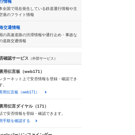
行情報
本全国で現在発生している鉄道運行情報や主
空港のフライト情報
路交通情報
国の高速道路の渋滞情報や通行止め・事故な
の道路交通情報
否確認サービス
（外部サービス）
害用伝言板（web171）
ンターネット上で安否情報を登録・確認でき
す。
害用伝言板（web171）
害用伝言ダイヤル（171）
話で安否情報を登録・確認できます。
用手順を確認する
oogleパーソンファインダー