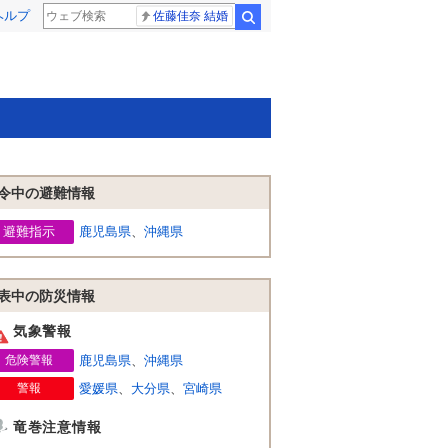
ヘルプ
佐藤佳奈 結婚
検索
令中の避難情報
避難指示
鹿児島県
、
沖縄県
表中の防災情報
気象警報
危険警報
鹿児島県
、
沖縄県
警報
愛媛県
、
大分県
、
宮崎県
竜巻注意情報