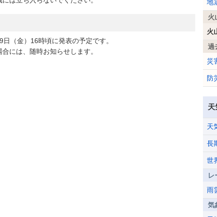
には立ち入らないでください。
地
火
火
日（金）16時頃に発表の予定です。
過
合には、随時お知らせします。
災
防
天
天
長
世
レ
雨
気