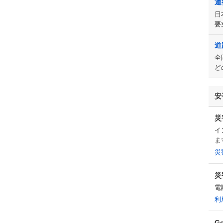
運
日
要
道
全
ど
安
災
イ
ま
災
災
電
利
G