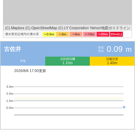
(C) Mapbox
(C) OpenStreetMap
(C) LY Corporation
Yahoo!地図ガイドライン
0.09
m
古佐井
現在
水位
水防団待機
氾濫注意
平常
1.10m
1.40m
2026/8/6 17:00更新
3.0m
2.0m
1.0m
0.0m