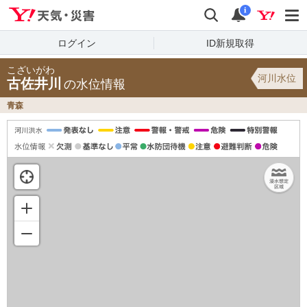
Yahoo!天気・災害
検索
通知
i
ログイン
ID新規取得
こざいがわ
河川水位
古佐井川
の水位情報
青森