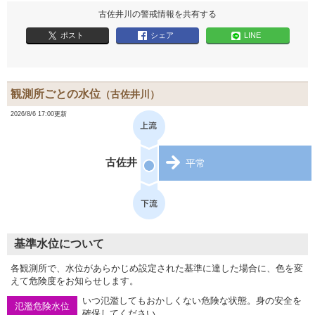
古佐井川の警戒情報を共有する
ポスト
シェア
LINE
観測所ごとの水位
（古佐井川）
2026/8/6 17:00更新
古佐井
平常
基準水位について
各観測所で、水位があらかじめ設定された基準に達した場合に、色を変
えて危険度をお知らせします。
いつ氾濫してもおかしくない危険な状態。身の安全を
氾濫危険水位
確保してください。