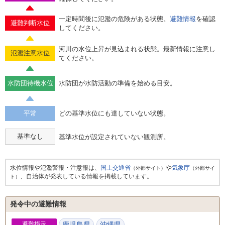
一定時間後に氾濫の危険がある状態。
避難情報
を確認
避難判断水位
してください。
河川の水位上昇が見込まれる状態。最新情報に注意し
氾濫注意水位
てください。
水防団待機水位
水防団が水防活動の準備を始める目安。
平常
どの基準水位にも達していない状態。
基準なし
基準水位が設定されていない観測所。
水位情報や氾濫警報・注意報は、
国土交通省
や
気象庁
（外部サイト）
（外部サイ
、自治体が発表している情報を掲載しています。
ト）
発令中の避難情報
避難指示
鹿児島県
沖縄県