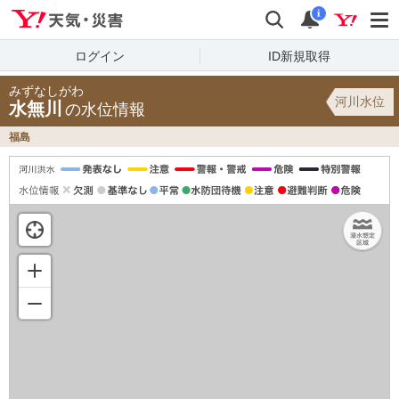
Yahoo!天気・災害
検索
通知
i
ログイン
ID新規取得
みずなしがわ
河川水位
水無川
の水位情報
福島