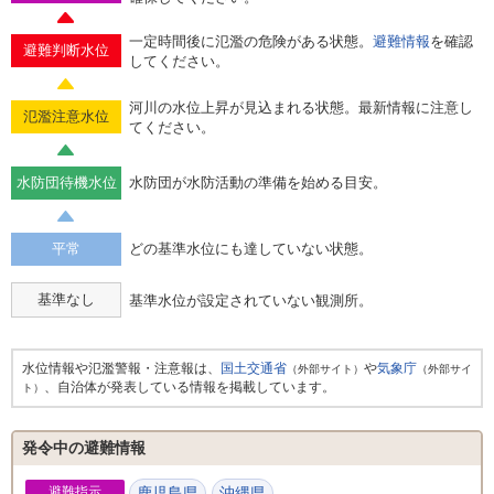
一定時間後に氾濫の危険がある状態。
避難情報
を確認
避難判断水位
してください。
河川の水位上昇が見込まれる状態。最新情報に注意し
氾濫注意水位
てください。
水防団待機水位
水防団が水防活動の準備を始める目安。
平常
どの基準水位にも達していない状態。
基準なし
基準水位が設定されていない観測所。
水位情報や氾濫警報・注意報は、
国土交通省
や
気象庁
（外部サイト）
（外部サイ
、自治体が発表している情報を掲載しています。
ト）
発令中の避難情報
避難指示
鹿児島県
沖縄県