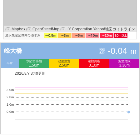
(C) Mapbox
(C) OpenStreetMap
(C) LY Corporation
Yahoo!地図ガイドライン
-0.04
m
峰大橋
現在
水位
水防団待機
氾濫注意
避難判断
氾濫危険
平常
1.50m
2.50m
3.10m
3.30m
2026/8/7 3:40更新
3.0m
2.0m
1.0m
0.0m