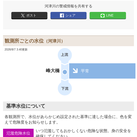
河津川の警戒情報を共有する
ポスト
シェア
LINE
観測所ごとの水位
（河津川）
2026/8/7 3:40更新
峰大橋
平常
基準水位について
各観測所で、水位があらかじめ設定された基準に達した場合に、色を変
えて危険度をお知らせします。
いつ氾濫してもおかしくない危険な状態。身の安全を
氾濫危険水位
確保してください。