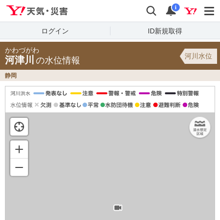
Yahoo!天気・災害
検索
通知
i
ログイン
ID新規取得
かわづがわ
河川水位
河津川
の水位情報
静岡