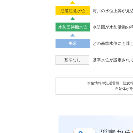
氾濫注意水位
河川の水位上昇が見
水防団待機水位
水防団が水防活動の
平常
どの基準水位にも達
基準なし
基準水位が設定され
水位情報や氾濫警報・注意
自治体が発