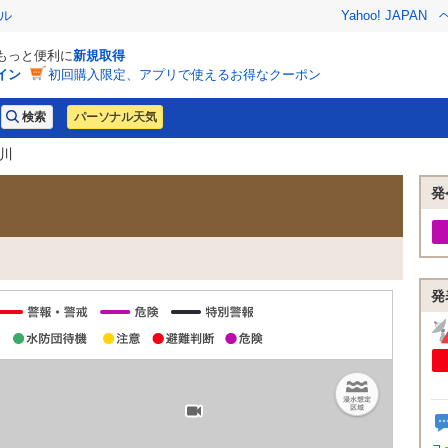
ル
Yahoo! JAPAN
でもっと便利に
新規取得
イン
初回購入限定、アプリで使えるお得なクーポン
パーソナル天気
沢川
発
発