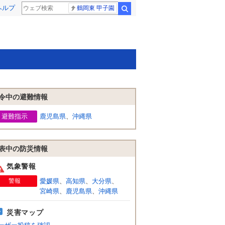
ヘルプ
鶴岡東 甲子園
検索
令中の避難情報
避難指示
鹿児島県
、
沖縄県
表中の防災情報
気象警報
警報
愛媛県
、
高知県
、
大分県
、
宮崎県
、
鹿児島県
、
沖縄県
災害マップ