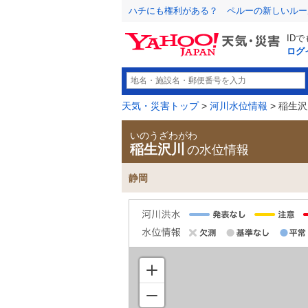
ハチにも権利がある？ ペルーの新しいルー
ID
ログ
天気・災害トップ
>
河川水位情報
> 稲生
いのうざわがわ
稲生沢川
の水位情報
静岡