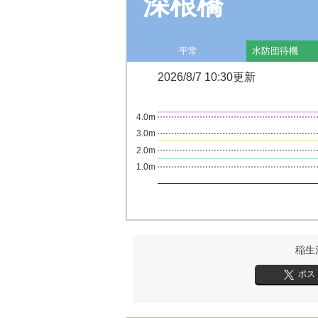
深根橋
平常
水防団待機
2026/8/7 10:30更新
4.0m
3.0m
2.0m
1.0m
稲生
ポス