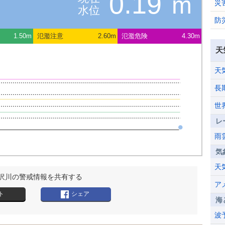
0.19
m
災
水位
防
1.50m
氾濫注意
2.60m
氾濫危険
4.30m
天
天
長
世
レ
雨
気
天
沢川の警戒情報を共有する
ア
ト
シェア
海
波