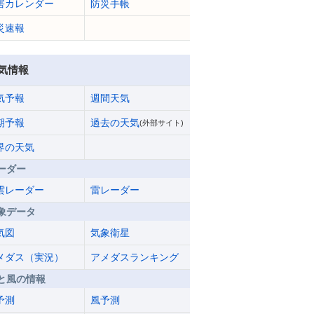
害カレンダー
防災手帳
災速報
気情報
気予報
週間天気
期予報
過去の天気
(外部サイト)
界の天気
ーダー
雲レーダー
雷レーダー
象データ
気図
気象衛星
メダス（実況）
アメダスランキング
と風の情報
予測
風予測