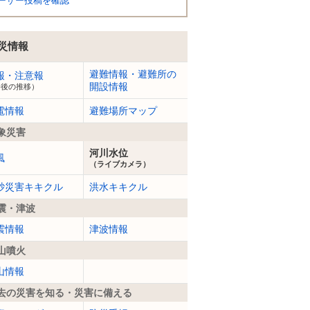
ーザー投稿を確認
災情報
避難情報・避難所の
報・注意報
開設情報
今後の推移）
電情報
避難場所マップ
象災害
河川水位
風
（ライブカメラ）
砂災害キキクル
洪水キキクル
震・津波
震情報
津波情報
山噴火
山情報
去の災害を知る・災害に備える